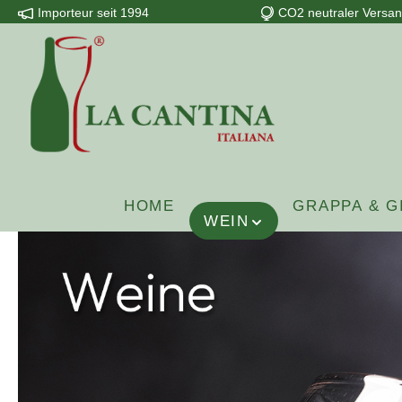
Importeur seit 1994
CO2 neutraler Versa
m Hauptinhalt springen
Zur Suche springen
Zur Hauptnavigation springen
HOME
GRAPPA & G
WEIN