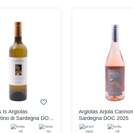
en Sarden an, wie liebevoll
Selegas Nuragus di Cagliari i
ltig er hergestellt wird,
sehr kraftvoller, üppiger Wei
en beim Lesen, just zum
dabei sehr weich und fast s
 Zeitpunkt und bewusst in den
samtig ist. Die weiße Nurag
orgenstunden. Die
ist ein autochthones Gewäch
notraube gehört zu den
nur im Süden Sardiniens an
en Rebsorten auf Sardinien
wird. Also eine echte sardis
auch fast nur hier angebaut.
Spezialität! Wenn Sie Weißb
che Würze des Inselbodens
und Sauvignon Blanc mögen, 
zt die typische Frische des
der Zeit, den Selegas Nuragu
no und macht ihn zu einem
Cagliari einmal zu probieren.
s ausgewogenen,
wunderbar in Ihr Geschmac
starken Weißwein. Durch die
passen!er Argiolas Selegas
re wirkt der Costamolino
di Cagliari DOC ist ein echter
h und fruchtig und vermittelt
Allrounder – als leichter,
n Urlaubsgefühl, Sehnsucht
trockenfruchtiger Weißwein e
inen inklusive! Ein solch
sich schon wunderbar als Aper
uchtiger und dennoch
lässt sich dann aber auch d
s Is Argiolas
Argiolas Arjola Cannon
er Weißwein wie der
Menü durch trinken. Antipasti
tino di Sardegna DOC
Sardegna DOC 2025
no fühlt sich am wohlsten in
und Risotti mit frischen Kräu
g von Fisch- und
auch die sardische Nudelspez