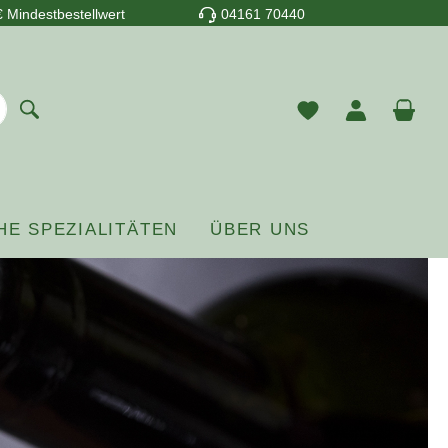
 Mindestbestellwert
04161 70440
Du hast 0 Prod
War
HE SPEZIALITÄTEN
ÜBER UNS