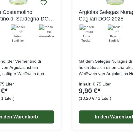
s Costamolino
Argiolas Selegas Nura
tino di Sardegna DOC
Cagliari DOC 2025
Italien
,
Vermentino
Extra
Italien
,
Sardinien
Trocken
Sardinien
no, der Vermentino di
Mit dem Selegas Nuragus di 
von Argiolas, ist ein
holen Sie sich einen charakt
er, saftiger Weißwein aus
Weißwein von Argiolas ins H
. Sein feiner Duft nach Birne,
Glas zeigt er sich in einem
75 Liter
Inhalt:
0.75 Liter
und Litschi mündet in ein
leuchtenden Strohgelb. Einm
 €*
9,90 €*
 frischtes Bouquet von
geschnuppert, erfreuen fruch
 1 Liter)
(13,20 € / 1 Liter)
irsich, Ananas, gelben
Noten von Melone und Pfirsic
Lebensmittelangaben
Lebensmitt
 und Melone. Ein wahres
und Mango, die von feinen
k an Aromen, das aber
Wildkräuternoten untermalt 
In den Warenkorb
In den Warenkor
ehr harmonisch ist und mit
die Sinne.Am Gaumen kommt
tweichen Textur
harmonischen Frucht noch ei
mt. Man merkt diesem
Würze, die lange nachklingt.