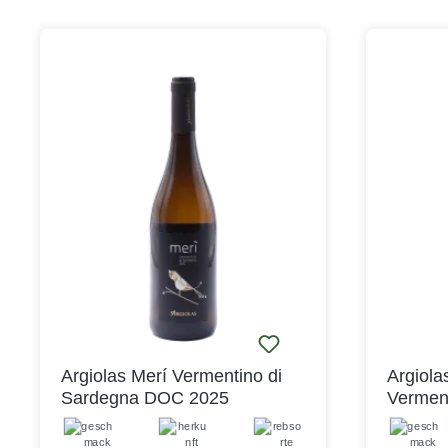
Früchten wie Pflaume, Sauerkirsche,
fabelhaft
Johannisbeere und Brombeeere in
und sorgfä
Verbindung mit würzigen Aromen wie
angefang
Lakritz, Vanille, Pfeffer und Tabak.
richtigen
Dieser Rotwein ist ein Cuvée aus
kühlen M
einheimischen Rebsorten, das einen
Vermenti
sehr komplexen, vielschichtigen
wichtigst
Rotwein ergibt, der durch seine
und wird 
ausgewogene Harmonie begeistert.
Die typis
Der Barriqueausbau über 18 bis 24
unterstüt
Monate sowie die anschließende
Vermenti
Reifezeit in der Flasche von 12 bis 14
besonder
Monaten tun ihr Übriges. Lassen Sie
charakter
sich von diesem preisgekrönten
feine Säu
Sarden begeistern!Ein so
sehr frisc
vollaromatischer Rotwein wie der
sofort ei
Turriga Isola dei Nuraghi von Argiolas
nach Sard
sollte etwas nicht minder Gehaltvolles
frisch-fr
Argiolas Merí Vermentino di
Argiola
zur Seite gestellt bekommen. Er
kraftvoll
Sardegna DOC 2025
Vermen
verträgt gut gewürzte Gerichte aus
Costamoli
2025
rotem Fleisch oder auch Wildbret:
Begleitun