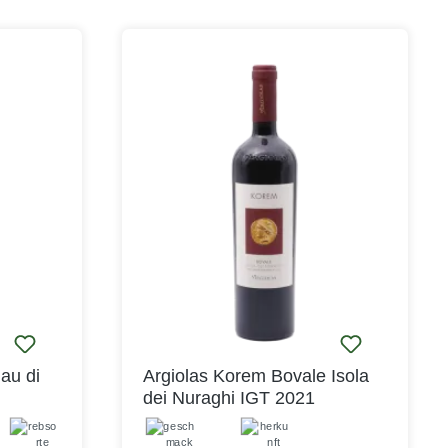
st ein
Lori aus den Rebsorten Cannonau,
ßwein, der
Monica, Carignano und Bovale Sardo
chon
- allesamt typische sardische
us-Traube
Rotweinsorten, die hier eine
s, das
charakterstarke Allianz eingehen.
gebaut
Dennoch bleibt der Serra Lori leicht
che
und frisch und wirkt insgesamt sehr
urgunder
ausbalanciert, so wie Sie es sich von
ist es an
einem Rosé wünschen! Der Serra Lori
s di
Isola dei Nuraghi Rosato von Argiolas
 Er wird
ist ein wunderbarer Aperitifwein, dem
ksmuster
Salzgebäck und Oliven gut zu Gesicht
 Nuragus
stehen. Seine Frische macht ihn auch
zu einem schönen Begleiter zu allen
Fischgerichten oder Pasta mit
ignet er
Meersfrüchten. Beides darf gut
itif,
gewürzt sein. Er verträgt sich auch
as ganze
großartig mit kräftigeren
au di
Argiolas Korem Bovale Isola
, Salate
Fleischgerichten, beispielsweise
dei Nuraghi IGT 2021
tern oder
Schwein - vom Grill oder aus der
ialität
Pfanne. Sehr gut eignet der Serra Lori