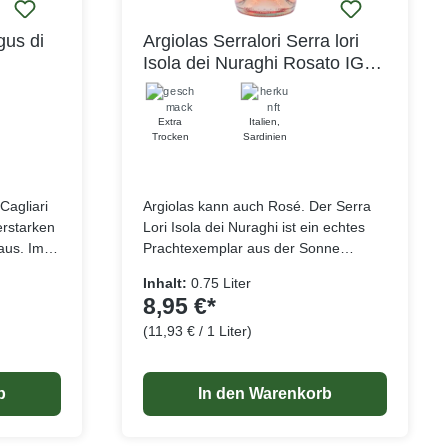
gus di
Argiolas Serralori Serra lori
Isola dei Nuraghi Rosato IGT
2025
Extra
Italien
,
Trocken
Sardinien
Cagliari
Argiolas kann auch Rosé. Der Serra
erstarken
Lori Isola dei Nuraghi ist ein echtes
aus. Im
Prachtexemplar aus der Sonne
Sardiniens! Er füllt das Glas mit einer
Inhalt:
0.75 Liter
al daran
leichten rosaroten Farbe und
8,95 €*
tige
verbreitet ein appetitliches Bouquet
(11,93 € / 1 Liter)
h, Apfel
von Erdbeeren, rosa Grapefruit und
elangaben
Lebensmittelangaben
Freesien. Hinzu kommen leichte
werden,
Beerennoten. Dadurch wirkt er am
b
In den Warenkorb
 zu der
Gaumen saftig und würzig und
ne feine
hinterlässt ein frisches Aroma.
 Der
Gekeltert wird der Roséwein Serra