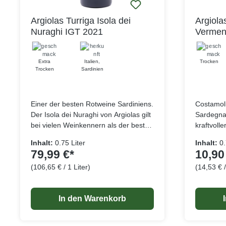
Argiolas Turriga Isola dei
Argiola
Nuraghi IGT 2021
Vermen
2025
Extra
Italien
,
Trocken
Trocken
Sardinien
Einer der besten Rotweine Sardiniens.
Costamoli
Der Isola dei Nuraghi von Argiolas gilt
Sardegna 
bei vielen Weinkennern als der beste
kraftvoll
sardische Rotwein. Auch bei den
Sardinien
Inhalt:
0.75 Liter
Inhalt:
0.
internationalen Rankings schneiden
Zitronen 
79,99 €*
10,90
die Jahrgänge regelmäßig mit hohen
wunderbar
(106,65 € / 1 Liter)
(14,53 € /
Punktzahlen ab. Allein beim Gambero
weißem Pf
Lebensmittelangaben
Rosso ergatterte der Turriga Isola dei
Pflaumen
Nuraghi bereíts 17 Mal die begehrten
Feuerwer
In den Warenkorb
drei Gläser. Überzeugen Sie sich
dennoch s
selbst und geniessen Sie das
einer sam
verführerische Potpourri aus reifen
daherkom