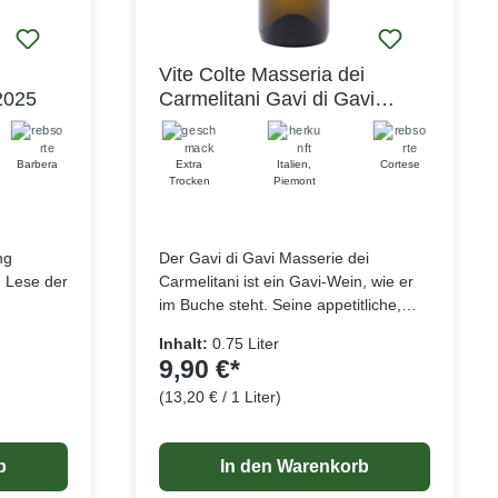
Vite Colte Masseria dei
2025
Carmelitani Gavi di Gavi
DOCG 2025
Barbera
Extra
Italien
,
Cortese
Trocken
Piemont
ng
Der Gavi di Gavi Masserie dei
n Lese der
Carmelitani ist ein Gavi-Wein, wie er
im Buche steht. Seine appetitliche,
 dem Wein
strohgelbe Farbe ist durchsetzt mit
Inhalt:
0.75 Liter
iht. Der
hellgrünen Reflexen. Die frische Note
9,90 €*
erstreicht
der Optik setzt sich in der Nase fort:
(13,20 € / 1 Liter)
 des
Der Duft von Zitrusfrüchten trifft auf
elangaben
Lebensmittelangaben
sches
den von Maiglöckchen, grünem Apfel
und reifem Pfirsich. Eine leichte Note
b
In den Warenkorb
t. Im
mediterraner Gewürze sowie Vanille
n in
runden das Geschmackserlebnis ab.