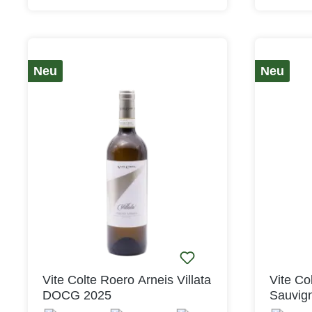
harmonischen Säurestruktur. Das
Trauben w
Finale ist langanhaltend und von
und von H
Fruchtaromen begleitet.Der Roero
Sie werd
Arneis passt gut zu leichterer Küche,
eingemai
Salat, Antipasti, hellem Fleisch,
vergoren.
Neu
Neu
Geflügel, Fisch und Gemüse.
Abfüllung
Roccabell
Dolcetto 
Besonder
und die V
Gemeinden
Roccabell
auf wunde
zusammen.
Roccabell
Fleischge
Geflügel,
oder Sch
zu Gesicht
Vite Colte Roero Arneis Villata
Vite Co
er auch z
DOCG 2025
Sauvig
Gefüllte 