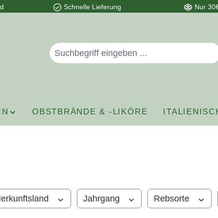
nd
Schnelle Lieferung
Nur 30€
IN
OBSTBRÄNDE & -LIKÖRE
ITALIENISC
erkunftsland
Jahrgang
Rebsorte