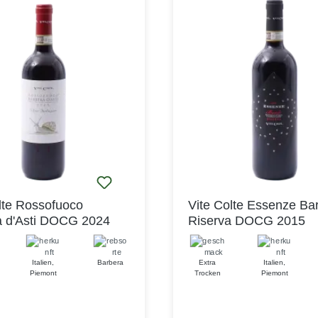
en und
Monate in der Flasche nach
ksrichtungen, die ihn zu
Ergebnis: Ein perfekt ausbal
nuss für alle Sinne machen.
italienischer Rotwein für ein
r präzisen Balance und
königlichen Genuss! Wein u
ngenehmen Abgang ist der
Freunde sind immer eine gu
e Tra Donne Sole Sauvignon
Kombination: Laden Sie Ihr
ezeichnete Wahl für Kenner
doch mal wieder zu einem
haber von hochwertigen
selbstgekochten italienisch
ein! Dieser Rotwein aus de
begleitet Sie durch die gesa
Speisenfolge, von den Antipa
die Pasta, über einen Gang 
oder weißen Fleisch bis zur e
zu lang gelagerten Käseplatt
lte Rossofuoco
Vite Colte Essenze Ba
a d'Asti DOCG 2024
Riserva DOCG 2015
Italien
,
Barbera
Extra
Italien
,
Piemont
Trocken
Piemont