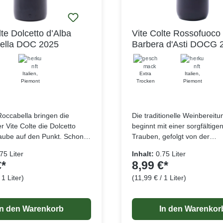
lte Dolcetto d’Alba
Vite Colte Rossofuoco
ella DOC 2025
Barbera d'Asti DOCG 
Italien
,
Extra
Italien
,
Piemont
Trocken
Piemont
occabella bringen die
Die traditionelle Weinbereitu
r Vite Colte die Dolcetto
beginnt mit einer sorgfältige
aube auf den Punkt. Schon
Trauben, gefolgt von der
eigt er das typische Rubinrot
malolaktischen Gärung, die
75 Liter
Inhalt:
0.75 Liter
tten Reflexen. In der Nase
eine sanfte Komplexität verle
€*
8,99 €*
 zunächst Kirsche; schon
Ausbau in Edelstahltanks unt
 1 Liter)
(11,99 € / 1 Liter)
ellen sich Brombeeren und
die Frische und Fruchtigkeit
Lebensmittelangaben
Lebensmitt
inzu. Trotz seiner opulenten
Weins, wodurch ein harmoni
 der Dolcetto d'Alba
Gleichgewicht zwischen den
In den Warenkorb
In den Warenkor
a ein trockener Rotwein mit
verschiedenen Aromen entsteh
tigen Körper.Die Dolcetto-
Glas präsentiert sich der Wei