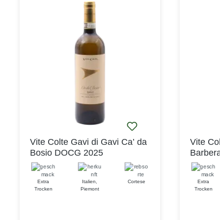
wunderbar frischen Geschmack! Wir
von Arom
empfehlen diesen frischen, fruchtigen
Geschmac
Weißwein als Aperitif. Eine Kleinigkeit
einem Ge
zum Knabbern dazu und fertig ist der
Mit seine
Genuss. Trinken Sie ihn aber auch
seinem a
gern zur Vorspeise wie Antipasti oder
Vite Colt
Salat weiter. Eine schöne Ergänzung
eine ausg
findet der Roero Arneis Villata auch in
und Lieb
pochierten oder gedünsteten
Weinen.
Fischgerichten.
Vite Colte Gavi di Gavi Ca’ da
Vite Co
Bosio DOCG 2025
Barber
Extra
Italien
,
Cortese
Extra
Trocken
Piemont
Trocken