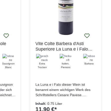
 der der
getaucht
he Gärung
ethode
ilität des
t der
Sole
Vite Colte Barbera d'Asti
truktur
Superiore La Luna e i Falo
t werden
DOCG 2022
 einem
itten und
Sauvignon
Extra
Italien
,
Barbera
itere
Blanc
Trocken
Piemont
es dem
lten und
auvignon
La Luna e i Falo dieser Wein ist
der sich
benannt einem wichtigen Werk des
eichnet.
Schriftstellers Cesare Pavese.
e und
übersetzt man den Titel wörtlich, wird
Inhalt:
0.75 Liter
ein schon
klar, wie passend dieser Name ist:
11,90 €*
uss. Das
Luna ist der Mond – und als Faló