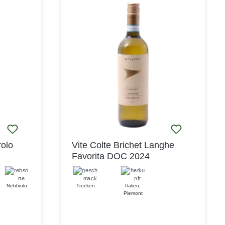
.Das
ancierter
en
nd
te
e Freunde
en Menü
m Piemont
mte
sti über
mit rotem
iner nicht
e.
rolo
Vite Colte Brichet Langhe
Favorita DOC 2024
Nebbiolo
Trocken
Italien
,
Piemont