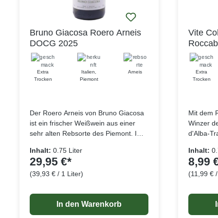
Bruno Giacosa Roero Arneis
Vite Co
DOCG 2025
Roccab
Extra
Italien
,
Arneis
Extra
Trocken
Piemont
Trocken
Der Roero Arneis von Bruno Giacosa
Mit dem R
ist ein frischer Weißwein aus einer
Winzer de
sehr alten Rebsorte des Piemont. Im
d'Alba-Tr
Glas zeigt sich der Arneis in einem
im Glas z
Inhalt:
0.75 Liter
Inhalt:
0.
schönen Strohgelb mit leicht
mit viole
29,95 €*
8,99 
grünlichen Reflexen. Das elegante
dominiert
(39,93 € / 1 Liter)
(11,99 € /
Bukett enthält Noten von gelbem
bald ges
Lebensmittelangaben
Steinobst, frischen Kräutern und
Mandeln h
nassem Stein. Am Gaumen
Frucht ist
In den Warenkorb
präsentiert sich dieser Weißwein
Roccabell
ausgewogen, frisch mit einer
einem sam