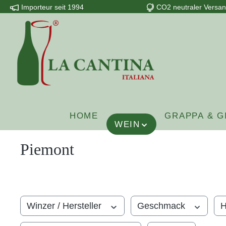
Importeur seit 1994
CO2 neutraler Versa
m Hauptinhalt springen
Zur Suche springen
Zur Hauptnavigation springen
HOME
GRAPPA & G
WEIN
Piemont
Winzer / Hersteller
Geschmack
H