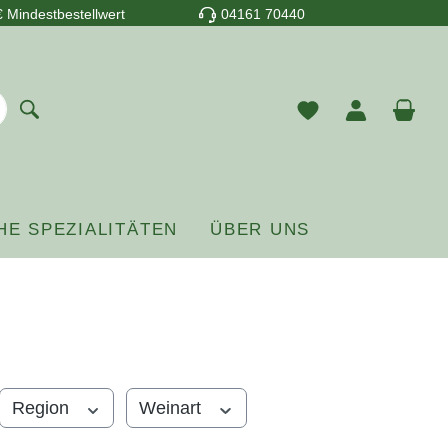
 Mindestbestellwert
04161 70440
Du hast 0 Prod
War
HE SPEZIALITÄTEN
ÜBER UNS
Region
Weinart