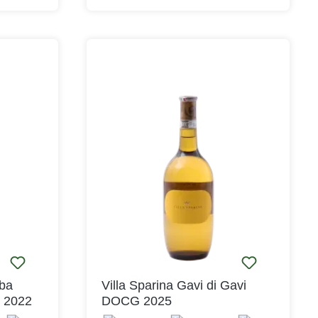
reits auf
Traditionell aus der weißen Traube
igkeit des
Cortese gekeltert, zeigt sich der
uet ist
Masseria dei Carmelitani als sehr
 mit
ausgewogener Gavi di Gavi, elegant
berry und
und mit einer feinen Säure. Dabei
bleibt er samtig und harmonisch und
ine
sorgt für einen lang anhaltenden
 lebendig
Eindruck am Gaumen. Mit dem
kturiert
Masseria dei Carmelitani haben Sie
akritz
einen wunderbaren Weißwein im Glas
ination
der Sie vom Apertif aus durch das
acht den
ganze Menü führt. Seine Finesse
ter für
entfaltet er besonders schön zu Fisch
 zu feinen
und Meeresfrüchten. Probieren Sie
enießen
doch mal Spaghetti Vongole und
geben Sie den ersten Schluck schon
mit in die Sauce der Venusmuscheln.
Auch zu einer gegrillten Forelle mit
frischen Kräutern passt er sehr gut.
lba
Villa Sparina Gavi di Gavi
Durch seine feine Säure und seine
 2022
DOCG 2025
volle Frucht ist er außerdem ein toller