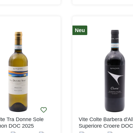
erden sorgfältig ausgewählt
einem tiefen Rubinrot, das be
and geerntet und sorgfältig.
die Intensität und Vielschicht
en zehn Tage lang
Inhaltes hindeutet. Das Bouq
scht und anschließend
jugendlich und ausgewogen,
 Im Frühjahr erfolgt die
fruchtigen Aromen von Cran
Neu
 in Flaschen, in denen der
Erdbeere. Am Gaumen zeigt sich der
a dann weiterreifen darf. Ein
Wein trocken und entfaltet e
d'Alba ist immer etwas
ausgewogene Säure, die ihn
es, immerhin ist der Anbau
macht. Der Körper ist gut stru
inifikation streng auf nur 25
und bietet dabei Noten von L
 limitiert. Mit dem
und Brombeere. Diese Komb
a finden Preis und Leistung
aus Fruchtigkeit und Tiefe m
rbare Art
Wein zu einem idealen Beglei
Tatsächlich ist der
viele Gelegenheiten – sei es
a ein perfekter Rotwein zu
Speisen oder einfach zum G
richten, gebratenes
bei einem geselligen Abend.
 aber auch Rinderrouladen
weinespieße stehen ihm gut
. Aber natürlich funktioniert
lte Tra Donne Sole
Vite Colte Barbera d'A
ur vegetarischen Küche.
non DOC 2025
Superiore Croere DOC
Tomaten, eine mit