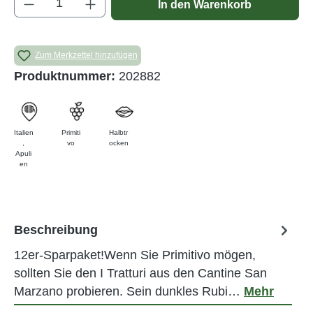
In den Warenkorb
Zum Merkzettel hinzufügen
Produktnummer:
202882
Italien
Primiti
Halbtr
,
vo
ocken
Apuli
en
Beschreibung
12er-Sparpaket!Wenn Sie Primitivo mögen,
sollten Sie den I Tratturi aus den Cantine San
Marzano probieren. Sein dunkles Rubi…
Mehr