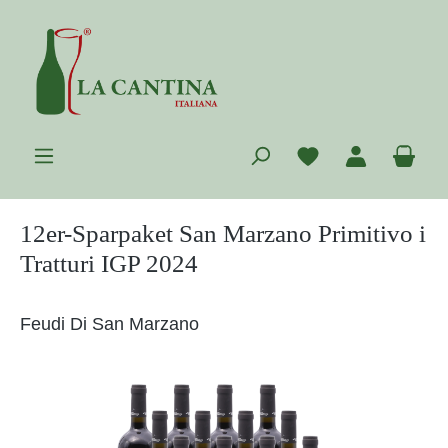
Zum Hauptinhalt springen
Du hast 0 Prod
War
12er-Sparpaket San Marzano Primitivo i
Tratturi IGP 2024
Feudi Di San Marzano
Bildergalerie überspringen