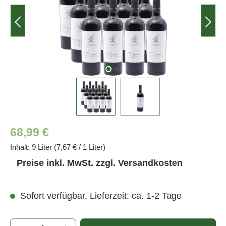
Regulärer Preis:
68,99 €
Inhalt:
9 Liter
(7,67 € / 1 Liter)
Preise inkl. MwSt. zzgl. Versandkosten
Sofort verfügbar, Lieferzeit: ca. 1-2 Tage
Produkt Anzahl: Gib den gewünschten Wert e