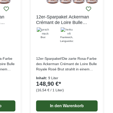
an
12er-Sparpaket Ackerman
e
Crémant de Loire Bulle
e Rosé
Royale Cuvée Privilège Rosé
Brut AOP
Brut
Frankreich
,
Languedoc
sa-Farbe
12er-Sparpaket!Die zarte Rosa-Farbe
ire Bulle
des Ackerman Crémant de Loire Bulle
einem
Royale Rosé Brut strahlt in einem
einen
wunderschönen Glanz. Die feinen
Inhalt:
9 Liter
wie
Noten kleiner roter Früchte wie
148,90 €*
eren und
Himbeeren, rote Johannisbeeren und
(16,54 € / 1 Liter)
ln die
Walderdbeeren umschmeicheln die
elangaben
Lebensmittelangaben
elt voller
Nase und entführen in eine Welt voller
se
Frische und Raffinesse. Diese
b
In den Warenkorb
fältig
exquisite Cuvée wird aus sorgfältig
aumur-
ausgewählten Trauben im Saumur-