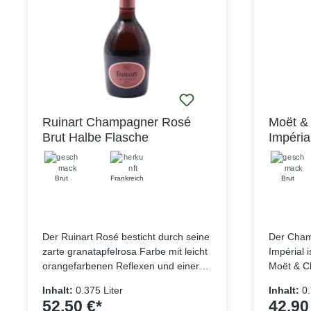
Réserve Brut angenehm trocken, bei
einem insgesamt langen und
eleganten Finale.
Ruinart Champagner Rosé
Moët &
Brut Halbe Flasche
Impéria
Brut
Frankreich
Brut
Der Ruinart Rosé besticht durch seine
Der Cham
zarte granatapfelrosa Farbe mit leicht
Impérial 
orangefarbenen Reflexen und einer
Moët & C
anhaltenden Perlage. Hergestellt aus
Rebsorten
Inhalt:
0.375 Liter
Inhalt:
0.
Chardonnay-Trauben aus der Coté
und Char
52,50 €*
42,90
des Blancs und Montagne de Reims
besitzt d