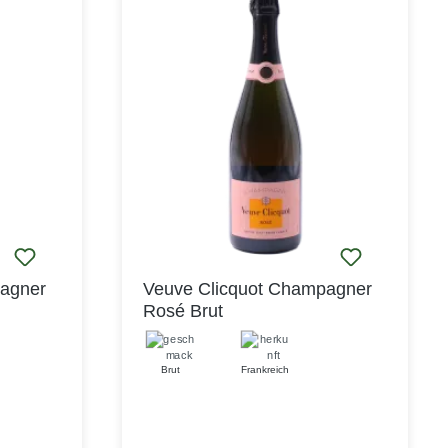
begeistert der Grande Cuvée mit einer
beeindruckenden Frische und einer
lebendigen Säurestruktur, die perfekt
mit seiner samtigen, cremigen Textur
harmoniert. Im Abgang zeigt sich der
Réserve Brut angenehm trocken, bei
einem insgesamt langen und
eleganten Finale.
pagner
Veuve Clicquot Champagner
Rosé Brut
Brut
Frankreich