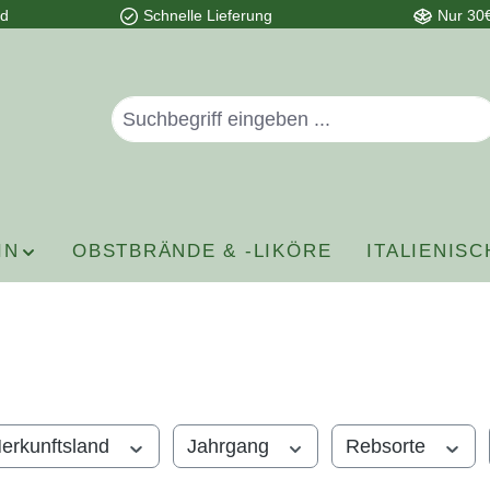
nd
Schnelle Lieferung
Nur 30€
IN
OBSTBRÄNDE & -LIKÖRE
ITALIENISC
erkunftsland
Jahrgang
Rebsorte