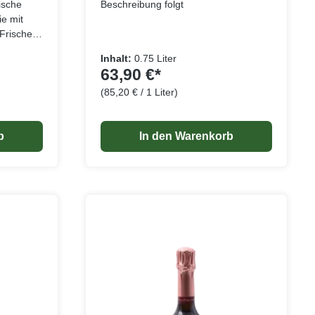
ische
Beschreibung folgt
ie mit
Frische,
d
Inhalt:
0.75 Liter
Dieser
63,90 €*
 in einem
(85,20 € / 1 Liter)
on
elangaben
Lebensmittelangaben
kt wird
k macht.
b
In den Warenkorb
steht aus
uben von
Meunier.
ouquet,
Früchten
e
aromen
er
eiht
eristische
er die