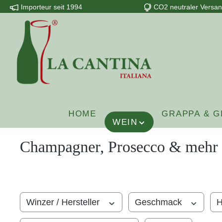
Importeur seit 1994
CO2 neutraler Versa
m Hauptinhalt springen
Zur Suche springen
Zur Hauptnavigation springen
HOME
GRAPPA & G
WEIN
Champagner, Prosecco & mehr
Winzer / Hersteller
Geschmack
H