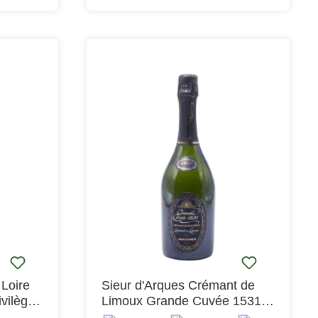
 die
Sektor hergestellt, wobei nur die
ergs zum
besten Parzellen des Weinbergs zum
t eine
Einsatz kommen. Dort gedeiht eine
 die sich
beeindruckende Artenvielfalt, die sich
rakter des
in der Qualität und dem Charakter des
Crémants widerspiegelt.
Loire
Sieur d'Arques Crémant de
vilège
Limoux Grande Cuvée 1531
Réserve Brut AOC 2022