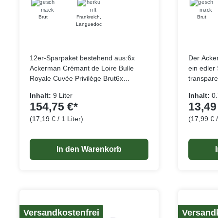
Brut & Rosé
Brut
Frankreich
,
Brut
Languedoc
12er-Sparpaket bestehend aus:6x
Der Acke
Ackerman Crémant de Loire Bulle
ein edler
Royale Cuvée Privilège Brut6x
transpare
Ackerman Crémant de Loire Bulle
einem Ha
Inhalt:
9 Liter
Inhalt:
0.
Royale Cuvée Privilège Rosé
Unterton.
154,75 €*
13,49
Ackerman Crémant de Loire Bulle
ausdrucks
(17,19 € / 1 Liter)
(17,99 € /
Royale Cuvée Privilège Brut Der
aus exoti
Lebensmittelangaben
Ackerman Cremant de Loire ist ein
weißfleis
edler Schaumwein von blass-
Brioche-
In den Warenkorb
transparenter goldener Farbe mit
Struktur 
einem Hauch von smaragdgrünem
verleiht 
Unterton. Er besticht durch eine
Lebendigk
ausdrucksstarke und subtile Mischung
Abgang.
aus exotischen Früchten,
weißfleischigen Früchten und feinen
Brioche-Noten. Die harmonische
Versandkostenfrei
Versandk