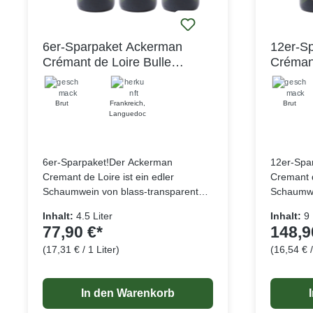
6er-Sparpaket Ackerman
12er-S
Crémant de Loire Bulle
Crémant
Royale Cuvée Privilège Brut
Royale 
AOP
AOP
Brut
Frankreich
,
Brut
Languedoc
6er-Sparpaket!Der Ackerman
12er-Spa
Cremant de Loire ist ein edler
Cremant d
Schaumwein von blass-transparenter
Schaumwe
goldener Farbe mit einem Hauch von
goldener
Inhalt:
4.5 Liter
Inhalt:
9 
smaragdgrünem Unterton. Er besticht
smaragdg
77,90 €*
148,9
durch eine ausdrucksstarke und
durch ein
(17,31 € / 1 Liter)
(16,54 € /
subtile Mischung aus exotischen
subtile M
Lebensmittelangaben
Früchten, weißfleischigen Früchten
Früchten,
und feinen Brioche-Noten. Die
und feine
In den Warenkorb
harmonische Struktur zwischen Frucht
harmonisc
und Frische verleiht ihm eine knackige
und Frisc