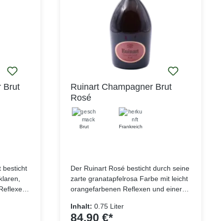
 Der
eganz und
t
slich
tinuität
eisten,
zu 45 %
bei
 Brut
Ruinart Champagner Brut
die größte
Rosé
von
400 Weine
30 Jahre
Brut
Frankreich
ebnis
on – ein
 besondere
 besticht
Der Ruinart Rosé besticht durch seine
klaren,
zarte granatapfelrosa Farbe mit leicht
Reflexen.
orangefarbenen Reflexen und einer
 und eine
anhaltenden Perlage. Hergestellt aus
Inhalt:
0.75 Liter
orgen für
Chardonnay-Trauben aus der Coté
84,90 €*
Geschmack
des Blancs und Montagne de Reims