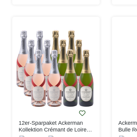
Lebendigkeit mit einem cremigen
Lebendigk
Abgang.
Abgang.
12er-Sparpaket Ackerman
Ackerm
Kollektion Crémant de Loire
Bulle R
Bulle Royale Cuvée Privilège
Brut A