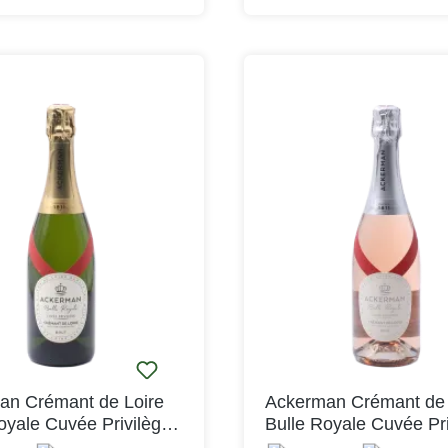
eit mit einem cremigen
Sektor hergestellt, wobei nur
besten Parzellen des Weinb
Einsatz kommen. Dort gedeih
beeindruckende Artenvielfalt,
in der Qualität und dem Cha
Crémants widerspiegelt.
an Crémant de Loire
Ackerman Crémant de 
oyale Cuvée Privilège
Bulle Royale Cuvée Pri
OP
Rosé Brut AOP