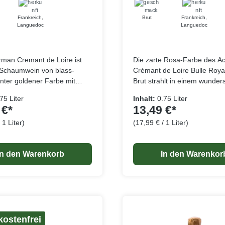
Frankreich
,
Brut
Frankreich
,
Languedoc
Languedoc
rman Cremant de Loire ist
Die zarte Rosa-Farbe des A
 Schaumwein von blass-
Crémant de Loire Bulle Roy
nter goldener Farbe mit
Brut strahlt in einem wunde
uch von smaragdgrünem
Glanz. Die feinen Noten klein
75 Liter
Inhalt:
0.75 Liter
 Er besticht durch eine
Früchte wie Himbeeren, rote
 €*
13,49 €*
starke und subtile Mischung
Johannisbeeren und Walder
 1 Liter)
(17,99 € / 1 Liter)
schen Früchten,
umschmeicheln die Nase un
Lebensmittelangaben
Lebensmitt
chigen Früchten und feinen
entführen in eine Welt voller
Noten. Die harmonische
und Raffinesse. Diese exqui
In den Warenkorb
In den Warenkor
zwischen Frucht und Frische
wird aus sorgfältig ausgewäh
ihm eine knackige
Trauben im Saumur-Sektor
eit mit einem cremigen
hergestellt, wobei nur die be
Parzellen des Weinbergs zu
kommen. Dort gedeiht eine
beeindruckende Artenvielfalt,
in der Qualität und dem Cha
ostenfrei