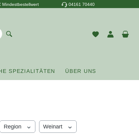
 Mindestbestellwert
04161 70440
Du hast 0 Prod
War
HE SPEZIALITÄTEN
ÜBER UNS
Region
Weinart