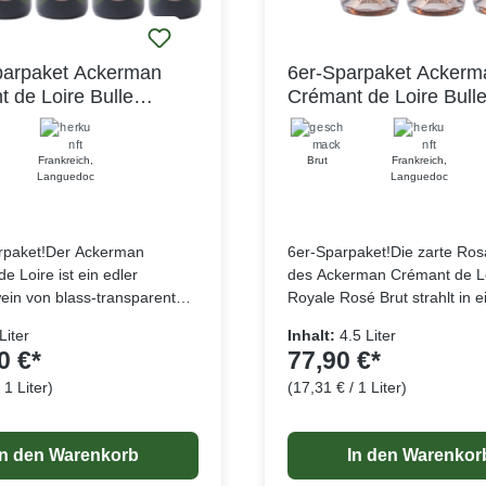
parpaket Ackerman
6er-Sparpaket Ackerm
 de Loire Bulle
Crémant de Loire Bull
Cuvée Privilège Brut
Royale Cuvée Privilèg
Brut AOP
Frankreich
,
Brut
Frankreich
,
Languedoc
Languedoc
rpaket!Der Ackerman
6er-Sparpaket!Die zarte Ro
e Loire ist ein edler
des Ackerman Crémant de Lo
in von blass-transparenter
Royale Rosé Brut strahlt in 
 Farbe mit einem Hauch von
wunderschönen Glanz. Die f
Liter
Inhalt:
4.5 Liter
rünem Unterton. Er besticht
Noten kleiner roter Früchte 
0 €*
77,90 €*
e ausdrucksstarke und
Himbeeren, rote Johannisbe
 1 Liter)
(17,31 € / 1 Liter)
ischung aus exotischen
Walderdbeeren umschmeiche
Lebensmittelangaben
Lebensmitt
 weißfleischigen Früchten
Nase und entführen in eine W
n Brioche-Noten. Die
Frische und Raffinesse. Die
In den Warenkorb
In den Warenkor
he Struktur zwischen Frucht
exquisite Cuvée wird aus sorg
he verleiht ihm eine knackige
ausgewählten Trauben im S