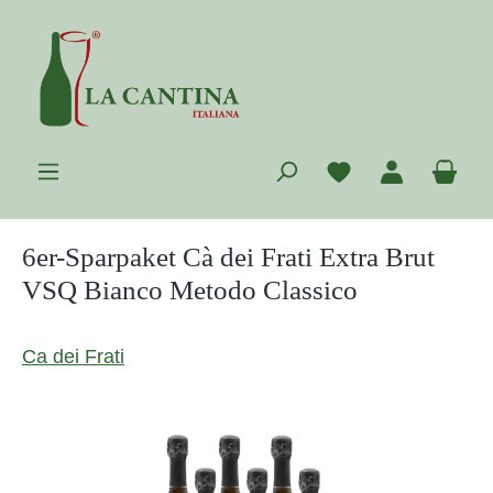
Zum Hauptinhalt springen
Du hast 0 Prod
War
6er-Sparpaket Cà dei Frati Extra Brut
VSQ Bianco Metodo Classico
Ca dei Frati
Bildergalerie überspringen