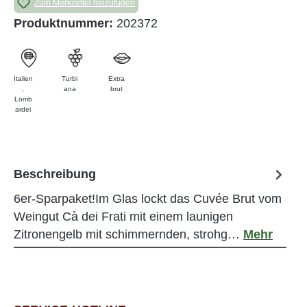
Zum Merkzettel hinzufügen
Produktnummer:
202372
Italien
Turbi
Extra
,
ana
brut
Lomb
ardei
Beschreibung
6er-Sparpaket!Im Glas lockt das Cuvée Brut vom
Weingut Cà dei Frati mit einem launigen
Zitronengelb mit schimmernden, strohg…
Mehr