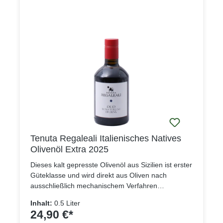
Tenuta Regaleali Italienisches Natives
Olivenöl Extra 2025
Dieses kalt gepresste Olivenöl aus Sizilien ist erster
Güteklasse und wird direkt aus Oliven nach
ausschließlich mechanischem Verfahren
gewonnen. Die Jahrhunderte alten Olivenbäume,
Inhalt:
0.5 Liter
die im Laufe der Jahre gekonnt geschnitten und
24,90 €*
gepflegt worden sind, haben niedrige Äste, um die