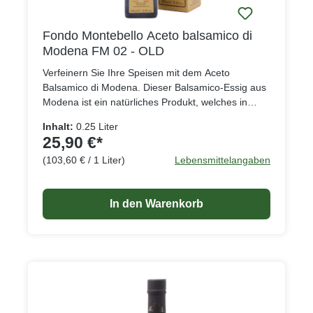
Fondo Montebello Aceto balsamico di
Modena FM 02 - OLD
Verfeinern Sie Ihre Speisen mit dem Aceto
Balsamico di Modena. Dieser Balsamico-Essig aus
Modena ist ein natürliches Produkt, welches in
Eichen und Wacholderfässern gereift ist. Der
Inhalt:
0.25 Liter
Balsamico hat einen charakteristischen süßsauren
25,90 €*
Geschmack und kann zum Verfeinern aller
(103,60 € / 1 Liter)
Lebensmittelangaben
Gerichte verwendet werden. Der Balsamico-Essig
ist glutenfrei.
In den Warenkorb