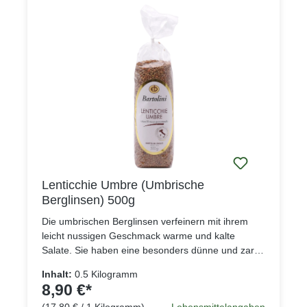
Lenticchie Umbre (Umbrische
Berglinsen) 500g
Die umbrischen Berglinsen verfeinern mit ihrem
leicht nussigen Geschmack warme und kalte
Salate. Sie haben eine besonders dünne und zarte
Schale, wodurch sie nicht wie andere Linsen vor
Inhalt:
0.5 Kilogramm
dem Kochen eingeweicht werden müssen. Die
8,90 €*
umbrischen Berglinsen sind vegan und
(17,80 € / 1 Kilogramm)
Lebensmittelangaben