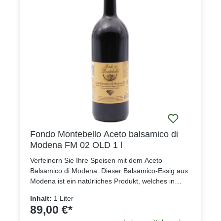
Fondo Montebello Aceto balsamico di
Modena FM 02 OLD 1 l
Verfeinern Sie Ihre Speisen mit dem Aceto
Balsamico di Modena. Dieser Balsamico-Essig aus
Modena ist ein natürliches Produkt, welches in
Eichen und Wacholderfässern gereift ist. Der
Inhalt:
1 Liter
Balsamico hat einen charakteristischen süßsauren
89,00 €*
Geschmack und kann zum Verfeinern aller