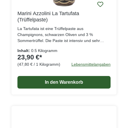
Marini Azzolini La Tartufata
(Trüffelpaste)
La Tartufata ist eine Trüffelpaste aus
Champignons, schwarzen Oliven und 3 %
Sommertrüffel. Die Paste ist intensiv und sehr
aromatisch und eignet sich hervorragend, um zum
Inhalt:
0.5 Kilogramm
Beispiel Vorspeisen oder Pastagerichten einen
23,90 €*
besonderen Geschmack zu verleihen.
(47,80 € / 1 Kilogramm)
Lebensmittelangaben
In den Warenkorb