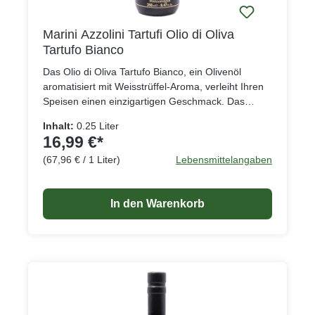
Marini Azzolini Tartufi Olio di Oliva
Tartufo Bianco
Das Olio di Oliva Tartufo Bianco, ein Olivenöl
aromatisiert mit Weisstrüffel-Aroma, verleiht Ihren
Speisen einen einzigartigen Geschmack. Das
Trüffelöl passt gut zu vielen Nudel- und
Inhalt:
0.25 Liter
Fischgerichten oder verleiht Ihrem Salatdressing
16,99 €*
oder Ihrem Gemüse eine raffinierte Würze.
(67,96 € / 1 Liter)
Lebensmittelangaben
In den Warenkorb