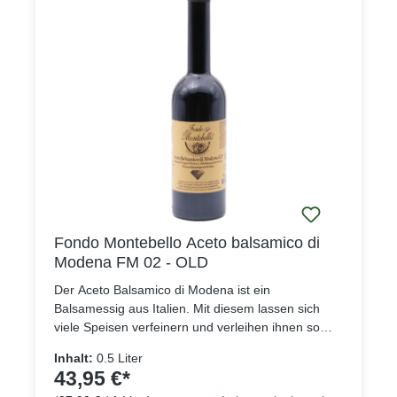
Fondo Montebello Aceto balsamico di
Modena FM 02 - OLD
Der Aceto Balsamico di Modena ist ein
Balsamessig aus Italien. Mit diesem lassen sich
viele Speisen verfeinern und verleihen ihnen so
das besondere Etwas.Zutaten: Weinessig,
Inhalt:
0.5 Liter
gekochter TraubenmostSäure: min.
43,95 €*
6%Durchschnittliche Nährwerte pro