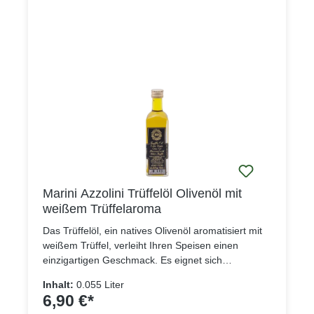
Marini Azzolini Trüffelöl Olivenöl mit
weißem Trüffelaroma
Das Trüffelöl, ein natives Olivenöl aromatisiert mit
weißem Trüffel, verleiht Ihren Speisen einen
einzigartigen Geschmack. Es eignet sich
hervorragend, um zum Beispiel Pastagerichte
Inhalt:
0.055 Liter
geschmacklich abzurunden oder zum Würzen von
6,90 €*
Fleisch oder Fisch.