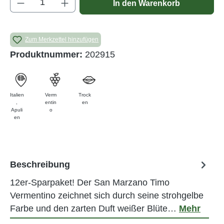
In den Warenkorb
Zum Merkzettel hinzufügen
Produktnummer:
202915
Italien
Verm
Trock
,
entin
en
Apuli
o
en
Beschreibung
12er-Sparpaket! Der San Marzano Timo
Vermentino zeichnet sich durch seine strohgelbe
Farbe und den zarten Duft weißer Blüte…
Mehr