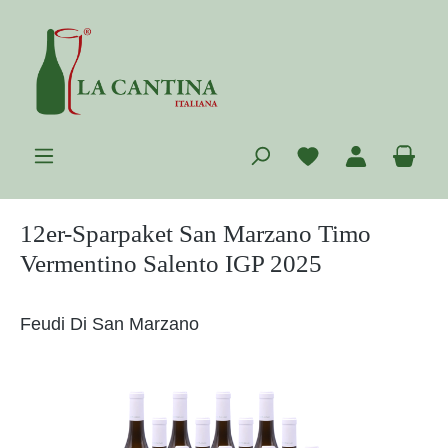
Zum Hauptinhalt springen
Du hast 0 Prod
War
12er-Sparpaket San Marzano Timo
Vermentino Salento IGP 2025
Feudi Di San Marzano
Bildergalerie überspringen