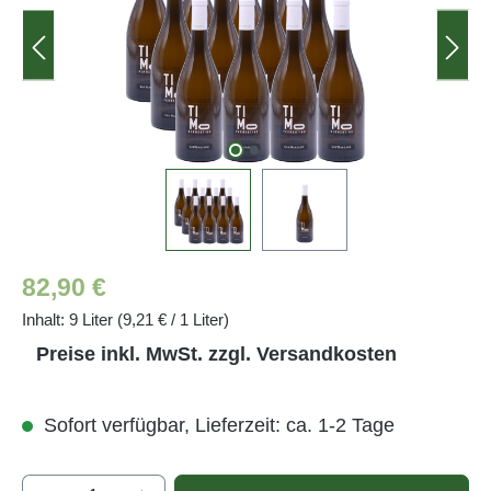
Regulärer Preis:
82,90 €
Inhalt:
9 Liter
(9,21 € / 1 Liter)
Preise inkl. MwSt. zzgl. Versandkosten
Sofort verfügbar, Lieferzeit: ca. 1-2 Tage
Produkt Anzahl: Gib den gewünschten Wert e