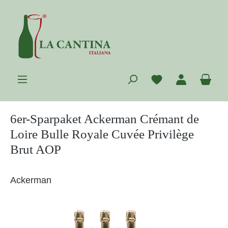
Zum Hauptinhalt springen
Du hast 0 Prod
War
6er-Sparpaket Ackerman Crémant de
Loire Bulle Royale Cuvée Privilège
Brut AOP
Ackerman
Bildergalerie überspringen