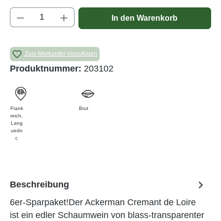
Produkt Anzahl: Gib den gewünschten Wert e
In den Warenkorb
Zum Merkzettel hinzufügen
Produktnummer:
203102
Frank
Brut
reich
,
Lang
uedo
c
Beschreibung
6er-Sparpaket!Der Ackerman Cremant de Loire
ist ein edler Schaumwein von blass-transparenter