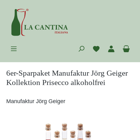
Zum Hauptinhalt springen
Du hast 0 Prod
War
6er-Sparpaket Manufaktur Jörg Geiger
Kollektion Prisecco alkoholfrei
Manufaktur Jörg Geiger
Bildergalerie überspringen