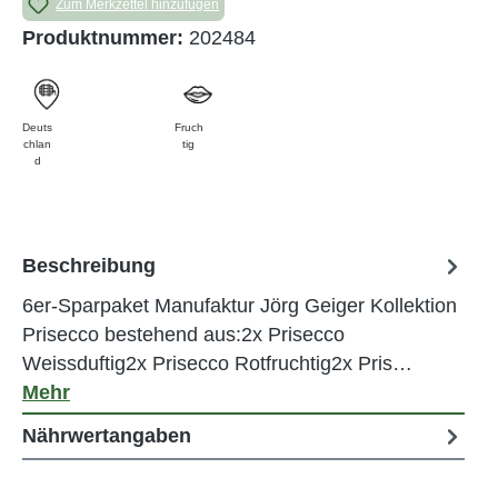
Zum Merkzettel hinzufügen
Produktnummer:
202484
Deuts
Fruch
chlan
tig
d
Beschreibung
6er-Sparpaket Manufaktur Jörg Geiger Kollektion
Prisecco bestehend aus:2x Prisecco
Weissduftig2x Prisecco Rotfruchtig2x Pris…
Mehr
Nährwertangaben