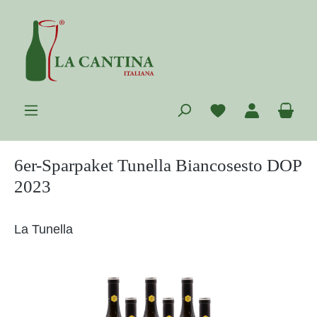
Zum Hauptinhalt springen
Du hast 0 Prod
War
6er-Sparpaket Tunella Biancosesto DOP
2023
La Tunella
Bildergalerie überspringen