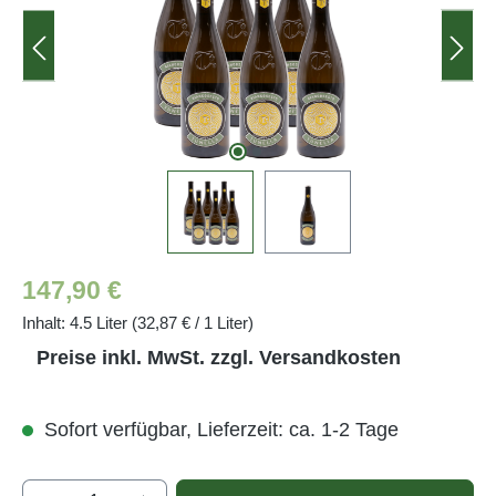
Regulärer Preis:
147,90 €
Inhalt:
4.5 Liter
(32,87 € / 1 Liter)
Preise inkl. MwSt. zzgl. Versandkosten
Sofort verfügbar, Lieferzeit: ca. 1-2 Tage
Produkt Anzahl: Gib den gewünschten Wert e