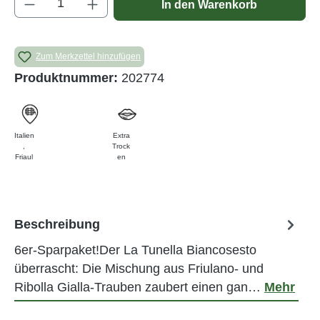
In den Warenkorb
Zum Merkzettel hinzufügen
Produktnummer:
202774
Italien
Extra
,
Trock
Friaul
en
Beschreibung
6er-Sparpaket!Der La Tunella Biancosesto
überrascht: Die Mischung aus Friulano- und
Ribolla Gialla-Trauben zaubert einen gan…
Mehr