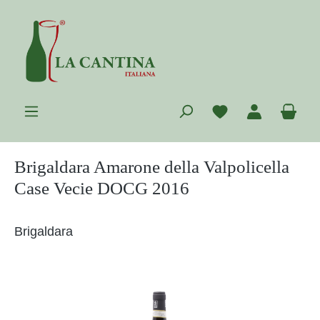
Zum Hauptinhalt springen
Du hast 0 Prod
War
Brigaldara Amarone della Valpolicella
Case Vecie DOCG 2016
Brigaldara
Bildergalerie überspringen