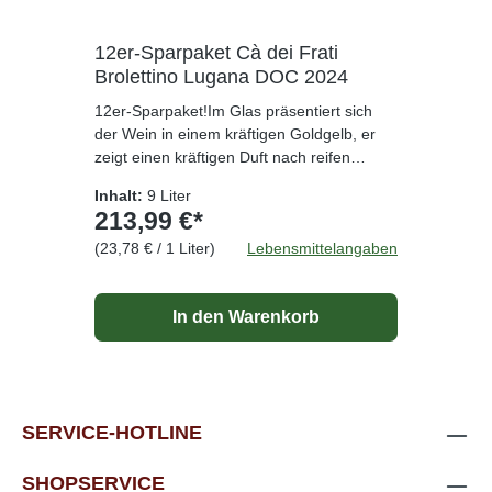
12er-Sparpaket Cà dei Frati
Brolettino Lugana DOC 2024
12er-Sparpaket!Im Glas präsentiert sich
der Wein in einem kräftigen Goldgelb, er
zeigt einen kräftigen Duft nach reifen
Früchten, Pfirsichen, Äpfeln und Teerosen.
Inhalt:
9 Liter
Er ist vollmundig, dicht gewoben, wärmend
213,99 €*
am Gaumen, mit schöner mineralischer
(23,78 € / 1 Liter)
Lebensmittelangaben
Säure. Die Gärung wird im Stahltank
eingeleitet und im Barrique vollendet,
Batonnage, der Wein reift dann für 10-12
In den Warenkorb
Monate im Barrique, danach noch 3
weitere Monate auf der Flasche. Ideal zu
Gemüseeintöpfen, Pasta, hellem Fleisch,
Geflügel, nicht zu kräftigem Käse,
gedünsteten Edelfischen.
SERVICE-HOTLINE
SHOPSERVICE