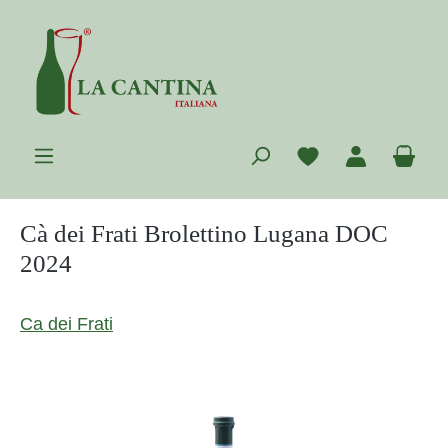
Zum Hauptinhalt springen
Du hast 0 Prod
War
Cà dei Frati Brolettino Lugana DOC
2024
Ca dei Frati
Bildergalerie überspringen