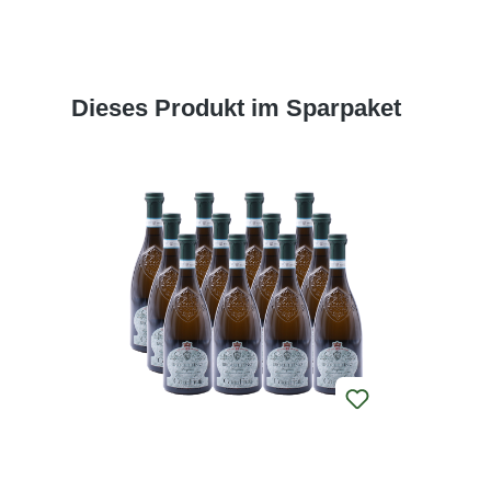
Produktgalerie überspringen
Dieses Produkt im Sparpaket