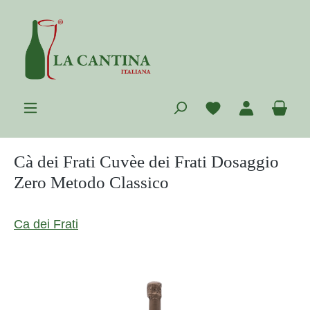
Zum Hauptinhalt springen
Du hast 0 Prod
War
Cà dei Frati Cuvèe dei Frati Dosaggio
Zero Metodo Classico
Ca dei Frati
Bildergalerie überspringen