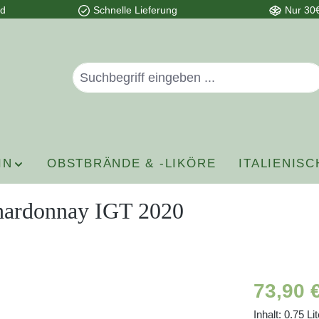
nd
Schnelle Lieferung
Nur 30€
IN
OBSTBRÄNDE & -LIKÖRE
ITALIENISC
Chardonnay IGT 2020
Regulärer P
73,90 
Inhalt:
0.75 Li