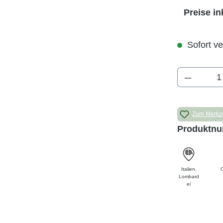
Preise in
Sofort ve
Produkt 
Zum Merkze
Produktn
Italien
,
Lombard
ei