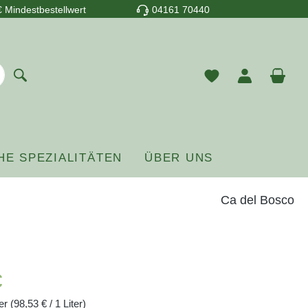
 Mindestbestellwert
04161 70440
Du hast 0 Prod
War
HE SPEZIALITÄTEN
ÜBER UNS
Ca del Bosco
reis:
€
ter
(98,53 € / 1 Liter)