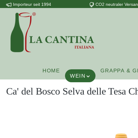
Importeur seit 1994
CO2 neutraler Versa
m Hauptinhalt springen
Zur Suche springen
Zur Hauptnavigation springen
HOME
GRAPPA & G
WEIN
Ca' del Bosco Selva delle Tesa 
Bildergalerie überspringen