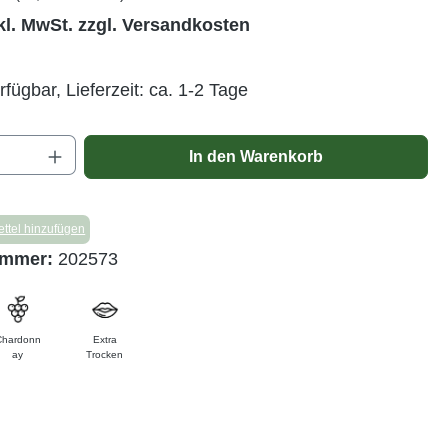
kl. MwSt. zzgl. Versandkosten
rfügbar, Lieferzeit: ca. 1-2 Tage
Anzahl: Gib den gewünschten Wert ein ode
In den Warenkorb
ttel hinzufügen
ummer:
202573
Chardonn
Extra
ay
Trocken