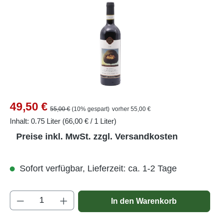
Verkaufspreis:
49,50 €
Regulärer Preis:
55,00 €
(10% gespart)
vorher 55,00 €
Inhalt:
0.75 Liter
(66,00 € / 1 Liter)
Preise inkl. MwSt. zzgl. Versandkosten
Sofort verfügbar, Lieferzeit: ca. 1-2 Tage
Produkt Anzahl: Gib den gewünschten Wert e
In den Warenkorb