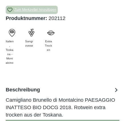
Zum Merkzettel hinzufügen
Produktnummer:
202112
Italien
Sangi
Extra
,
ovese
Trock
Toska
en
na -
Mont
alcino
Beschreibung
Camigliano Brunello di Montalcino PAESAGGIO
INATTESO BIO DOCG 2018. Rotwein extra
trocken aus der Toskana.