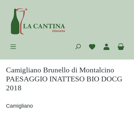
Zum Hauptinhalt springen
Du hast 0 Prod
War
Camigliano Brunello di Montalcino
PAESAGGIO INATTESO BIO DOCG
2018
Camigliano
Bildergalerie überspringen