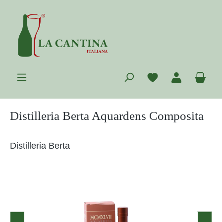
Zum Hauptinhalt springen
Du hast 0 Prod
War
Distilleria Berta Aquardens Composita
Distilleria Berta
Bildergalerie überspringen