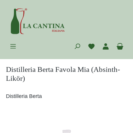
Zum Hauptinhalt springen
Du hast 0 Prod
War
Distilleria Berta Favola Mia (Absinth-
Likör)
Distilleria Berta
Bildergalerie überspringen