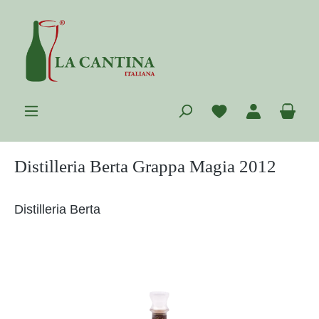
Zum Hauptinhalt springen
Du hast 0 Prod
War
Distilleria Berta Grappa Magia 2012
Distilleria Berta
Bildergalerie überspringen