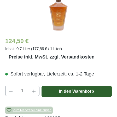
Regulärer Preis:
124,50 €
Inhalt:
0.7 Liter
(177,86 € / 1 Liter)
Preise inkl. MwSt. zzgl. Versandkosten
Sofort verfügbar, Lieferzeit: ca. 1-2 Tage
Produkt Anzahl: Gib den gewünschten Wert e
In den Warenkorb
Zum Merkzettel hinzufügen