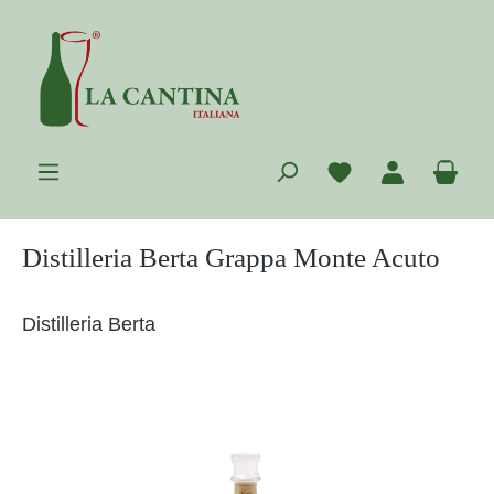
Zum Hauptinhalt springen
Du hast 0 Prod
War
Distilleria Berta Grappa Monte Acuto
Distilleria Berta
Bildergalerie überspringen