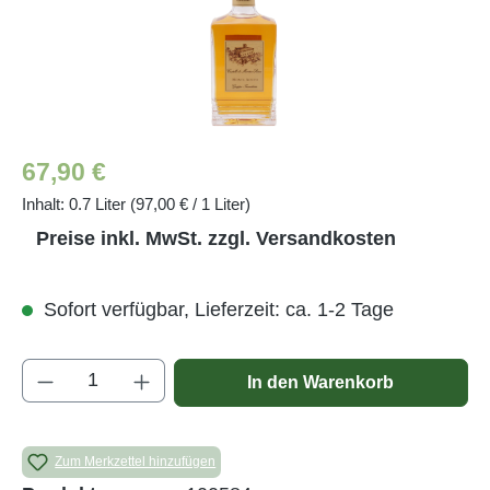
Regulärer Preis:
67,90 €
Inhalt:
0.7 Liter
(97,00 € / 1 Liter)
Preise inkl. MwSt. zzgl. Versandkosten
Sofort verfügbar, Lieferzeit: ca. 1-2 Tage
Produkt Anzahl: Gib den gewünschten Wert e
In den Warenkorb
Zum Merkzettel hinzufügen