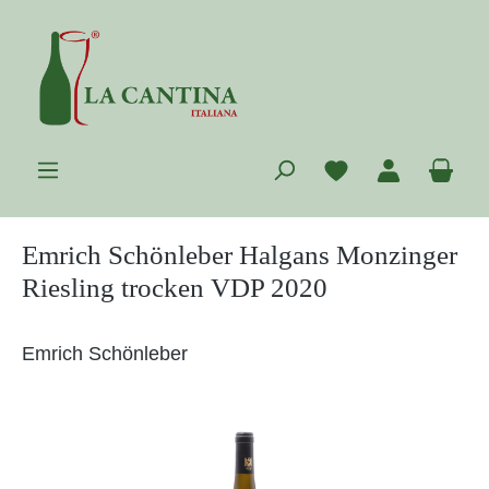
Zum Hauptinhalt springen
Du hast 0 Prod
War
Emrich Schönleber Halgans Monzinger
Riesling trocken VDP 2020
Emrich Schönleber
Bildergalerie überspringen