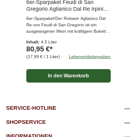
6er-Sparpaket Feudi di San
1
Gregorio Aglianico Dal Re Irpinia
G
Aglianico DOC 2020
A
6er-Sparpaket!Der Rotwein Aglianico Dal
12
Re von Feudi di San Gregorio ist ein
Re
ausgewogener Wein mit kräftigem Bukett.
au
Er reift für sechs Monate in französischen
Er
Inhalt:
4.5 Liter
In
Eichenfässern und weitere sechs Monate in
Ei
80,95 €*
1
der Flasche. Im Glas präsentiert sich der
de
(17,99 € / 1 Liter)
Lebensmittelangaben
(1
Wein in einem satten Rubinrot mit
We
granatroten Nuancen. Aromen von
g
Sauerkirsche und Himbeere dominieren in
Sa
In den Warenkorb
der Nase, begleitet von Lakritze und süßen
de
Gewürzen. Am Gaumen ist der Wein voll,
Ge
mit weichen Tanninen und einem
mi
aromatischen Finale.Der Aglianico Dal Re
ar
schmeckt zu kräftigen Nudelgerichten,
sc
SERVICE-HOTLINE
würzigen Suppen und Braten.
wü
SHOPSERVICE
INFORMATIONEN