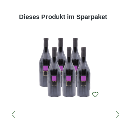
Produktgalerie überspringen
Dieses Produkt im Sparpaket