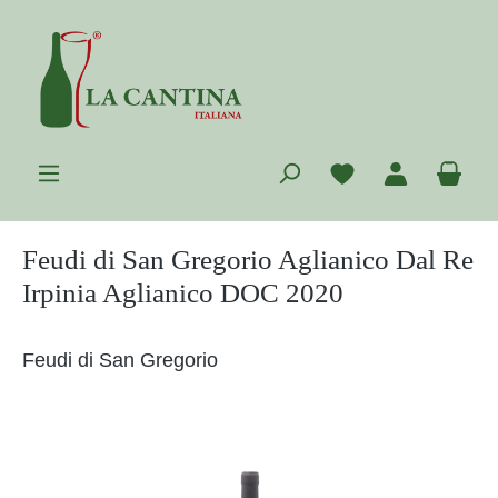
Zum Hauptinhalt springen
Du hast 0 Prod
War
Feudi di San Gregorio Aglianico Dal Re
Irpinia Aglianico DOC 2020
Feudi di San Gregorio
Bildergalerie überspringen