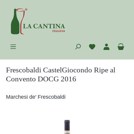
Zum Hauptinhalt springen
Du hast 0 Prod
War
Frescobaldi CastelGiocondo Ripe al
Convento DOCG 2016
Marchesi de' Frescobaldi
Bildergalerie überspringen