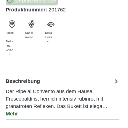
Zum Merkzettel hinzufügen
Produktnummer:
201762
Italien
Sangi
Extra
,
ovese
Trock
Toska
en
na -
Chian
ti
Beschreibung
Der Ripe al Convento aus dem Hause
Frescobaldi ist herrlich intensiv rubinrot mit
granatroten Reflexen. Das Bukett ist elega…
Mehr