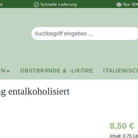
nd
Schnelle Lieferung
Nur 30€
IN
OBSTBRÄNDE & -LIKÖRE
ITALIENISC
entalkoholisiert
Regulärer P
8,50 €
Inhalt:
0.75 Li