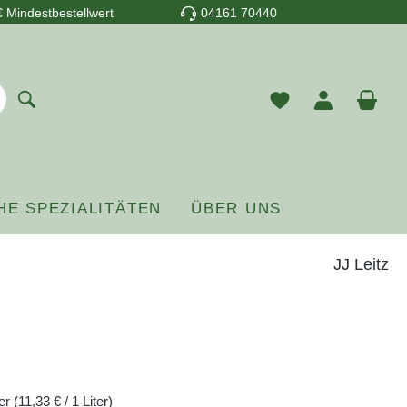
 Mindestbestellwert
04161 70440
Du hast 0 Prod
War
HE SPEZIALITÄTEN
ÜBER UNS
JJ Leitz
reis:
ter
(11,33 € / 1 Liter)