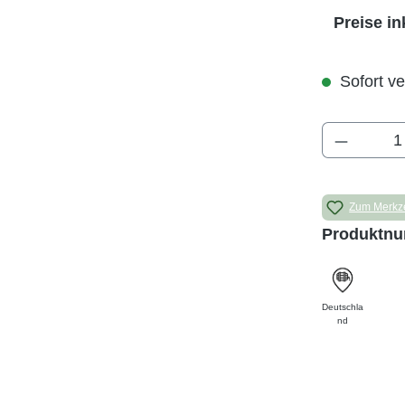
Preise in
Sofort ve
Produkt 
Zum Merkze
Produktn
Deutschla
nd