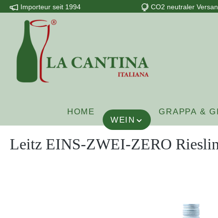
Importeur seit 1994
CO2 neutraler Versa
m Hauptinhalt springen
Zur Suche springen
Zur Hauptnavigation springen
HOME
GRAPPA & G
WEIN
Leitz EINS-ZWEI-ZERO Riesling 
Bildergalerie überspringen