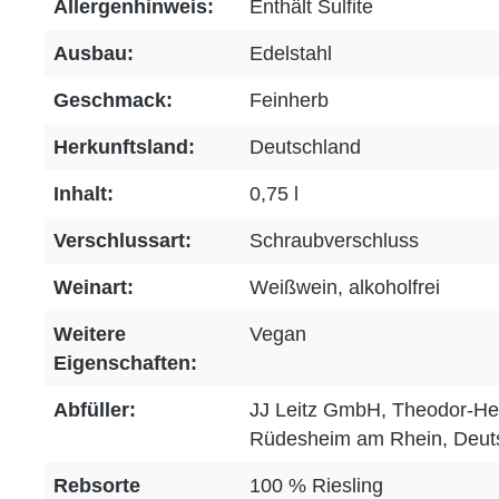
Allergenhinweis:
Enthält Sulfite
Ausbau:
Edelstahl
Geschmack:
Feinherb
Herkunftsland:
Deutschland
Inhalt:
0,75 l
Verschlussart:
Schraubverschluss
Weinart:
Weißwein
, alkoholfrei
Weitere
Vegan
Eigenschaften:
Abfüller:
JJ Leitz GmbH, Theodor-He
Rüdesheim am Rhein, Deut
Rebsorte
100 % Riesling