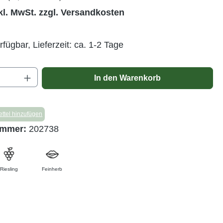
kl. MwSt. zzgl. Versandkosten
rfügbar, Lieferzeit: ca. 1-2 Tage
Anzahl: Gib den gewünschten Wert ein ode
In den Warenkorb
ttel hinzufügen
ummer:
202738
Riesling
Feinherb