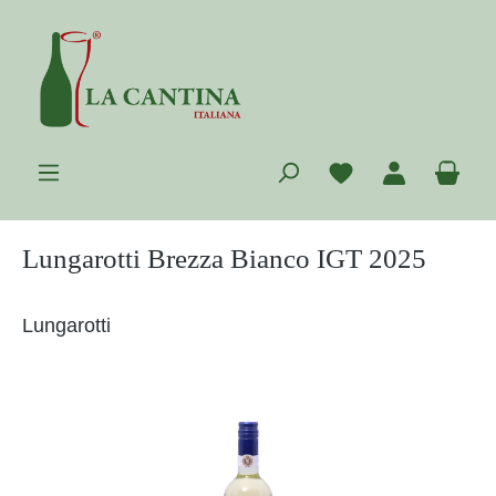
Zum Hauptinhalt springen
Du hast 0 Prod
War
Lungarotti Brezza Bianco IGT 2025
Lungarotti
Bildergalerie überspringen