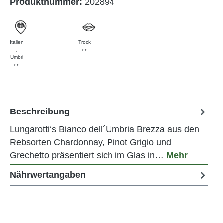
Produktnummer:
202894
Italien
Trock
,
en
Umbri
en
Beschreibung
Lungarotti‘s Bianco dell´Umbria Brezza aus den
Rebsorten Chardonnay, Pinot Grigio und
Grechetto präsentiert sich im Glas in…
Mehr
Nährwertangaben