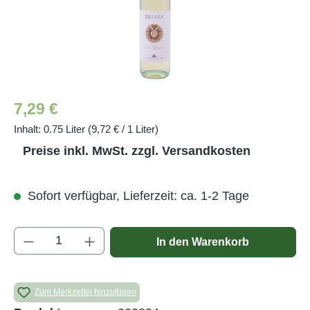
Regulärer Preis:
7,29 €
Inhalt:
0.75 Liter
(9,72 € / 1 Liter)
Preise inkl. MwSt. zzgl. Versandkosten
Sofort verfügbar, Lieferzeit: ca. 1-2 Tage
Produkt Anzahl: Gib den gewünschten Wert e
In den Warenkorb
Zum Merkzettel hinzufügen