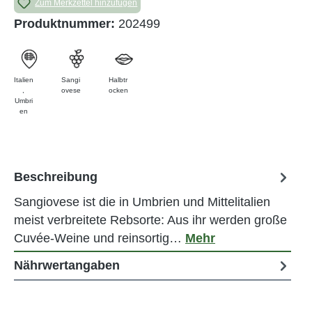
Zum Merkzettel hinzufügen
Produktnummer:
202499
Italien
Sangi
Halbtr
,
ovese
ocken
Umbri
en
Beschreibung
Sangiovese ist die in Umbrien und Mittelitalien
meist verbreitete Rebsorte: Aus ihr werden große
Cuvée-Weine und reinsortig…
Mehr
Nährwertangaben