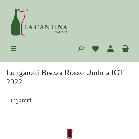
Zum Hauptinhalt springen
Du hast 0 Prod
War
Lungarotti Brezza Rosso Umbria IGT
2022
Lungarotti
Bildergalerie überspringen