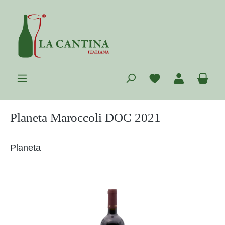
Zum Hauptinhalt springen
Du hast 0 Prod
War
Planeta Maroccoli DOC 2021
Planeta
Bildergalerie überspringen