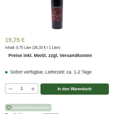
Regulärer Preis:
19,75 €
Inhalt:
0.75 Liter
(26,33 € / 1 Liter)
Preise inkl. MwSt. zzgl. Versandkosten
Sofort verfügbar, Lieferzeit: ca. 1-2 Tage
Produkt Anzahl: Gib den gewünschten Wert e
In den Warenkorb
Zum Merkzettel hinzufügen