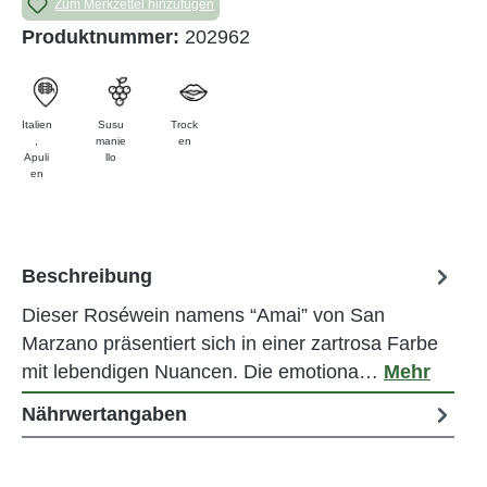
Zum Merkzettel hinzufügen
Produktnummer:
202962
Italien
Susu
Trock
,
manie
en
Apuli
llo
en
Beschreibung
Dieser Roséwein namens “Amai” von San
Marzano präsentiert sich in einer zartrosa Farbe
mit lebendigen Nuancen. Die emotiona…
Mehr
Nährwertangaben