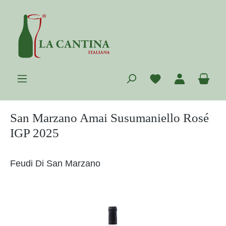
Zum Hauptinhalt springen
Du hast 0 Prod
War
San Marzano Amai Susumaniello Rosé
IGP 2025
Feudi Di San Marzano
Bildergalerie überspringen