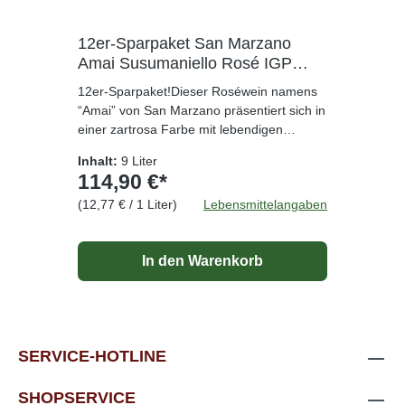
12er-Sparpaket San Marzano
Amai Susumaniello Rosé IGP
2025
12er-Sparpaket!Dieser Roséwein namens
“Amai” von San Marzano präsentiert sich in
einer zartrosa Farbe mit lebendigen
Nuancen. Die emotionale Tiefe dieses
Inhalt:
9 Liter
Weins zeigt sich in seinem facettenreichen
114,90 €*
Bouquet: Wilde Blumen, kleine rote Früchte
(12,77 € / 1 Liter)
Lebensmittelangaben
und die spritzige Note von Blutorange
vereinen sich harmonisch mit den sanften
Anklängen mediterraner Macchia. Leichte
In den Warenkorb
Nuancen von grünem Tee und
Akazienhonig runden das Erlebnis ab. Am
Gaumen überzeugt dieser Wein mit
Feinheit und Eleganz, sowie einer
ausgezeichneten Balance zwischen Wärme
SERVICE-HOTLINE
und säuerlich-würzigen Noten. Der
Roséwein Amai von San Marzano eignet
sich hervorragend zu leicht strukturierten
SHOPSERVICE