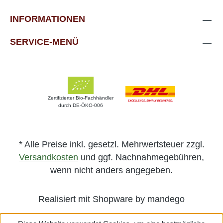
Gerichten mit Fleisch, Fisch und Gemüse,
sowie als Begleitung zu einem Aperitif mit
INFORMATIONEN
Käse und Wurst. Genießen Sie ihn bei
einer Temperatur von 10-12°C, damit seine
SERVICE-MENÜ
Aromen optimal zur Geltung kommen.
Zertifizierter Bio-Fachhändler
durch DE-ÖKO-006
* Alle Preise inkl. gesetzl. Mehrwertsteuer zzgl.
Versandkosten
und ggf. Nachnahmegebühren,
wenn nicht anders angegeben.
Realisiert mit Shopware by mandego