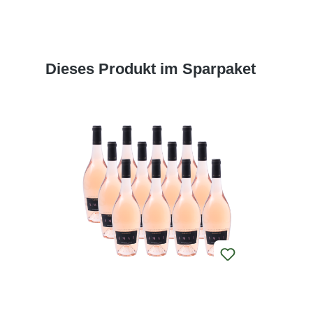
Produktgalerie überspringen
Dieses Produkt im Sparpaket