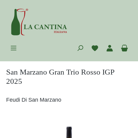
Zum Hauptinhalt springen
Du hast 0 Prod
War
San Marzano Gran Trio Rosso IGP
2025
Feudi Di San Marzano
Bildergalerie überspringen