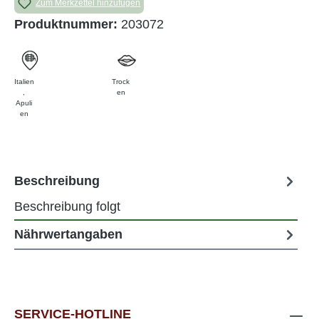
Zum Merkzettel hinzufügen
Produktnummer:
203072
Italien
Trock
,
en
Apuli
en
Beschreibung
Beschreibung folgt
Nährwertangaben
SERVICE-HOTLINE