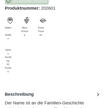
Zum Merkzettel hinzufügen
Produktnummer:
202601
Italien
Nero
Extra
,
d'Avol
Trock
Sizilie
a
en
n
Jame
s
Suckli
ng:
91
Punkt
e
Beschreibung
Der Name ist an die Familien-Geschichte