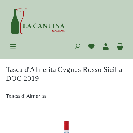
Zum Hauptinhalt springen
Du hast 0 Prod
War
Tasca d'Almerita Cygnus Rosso Sicilia
DOC 2019
Tasca d' Almerita
Bildergalerie überspringen