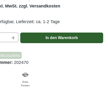
kl. MwSt. zzgl. Versandkosten
rfügbar, Lieferzeit: ca. 1-2 Tage
Anzahl: Gib den gewünschten Wert ein ode
In den Warenkorb
ttel hinzufügen
ummer:
202470
Extra
Trocken