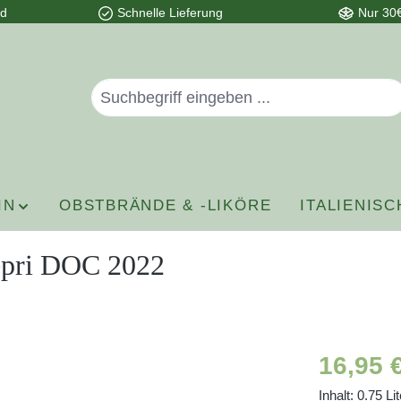
nd
Schnelle Lieferung
Nur 30€
IN
OBSTBRÄNDE & -LIKÖRE
ITALIENISC
nepri DOC 2022
Regulärer P
16,95 
Inhalt:
0.75 Li