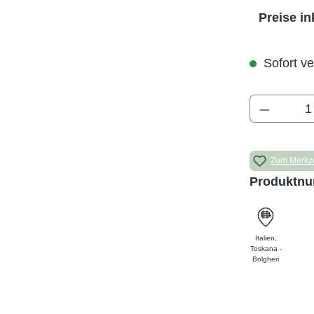
Preise in
Sofort ve
Produkt 
Zum Merkze
Produktn
Italien
,
Toskana -
Bolgheri