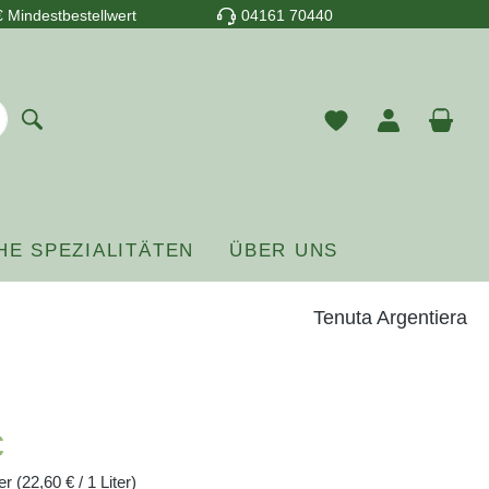
 Mindestbestellwert
04161 70440
Du hast 0 Prod
War
HE SPEZIALITÄTEN
ÜBER UNS
Tenuta Argentiera
reis:
€
ter
(22,60 € / 1 Liter)