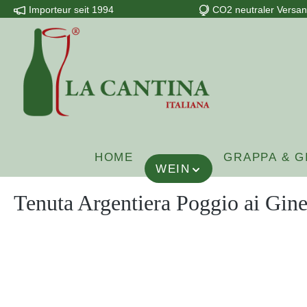
Importeur seit 1994
CO2 neutraler Versa
m Hauptinhalt springen
Zur Suche springen
Zur Hauptnavigation springen
HOME
GRAPPA & G
WEIN
Tenuta Argentiera Poggio ai Gi
Bildergalerie überspringen