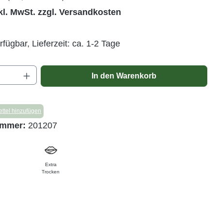
kl. MwSt. zzgl. Versandkosten
rfügbar, Lieferzeit: ca. 1-2 Tage
Anzahl: Gib den gewünschten Wert ein ode
In den Warenkorb
ttel hinzufügen
ummer:
201207
Extra
Trocken