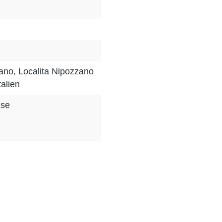
ano, Localita Nipozzano
talien
ese