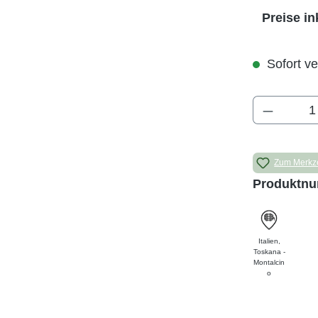
Preise in
Sofort ve
Produkt 
Zum Merkze
Produktn
Italien
,
Toskana -
Montalcin
o