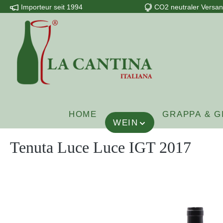
Importeur seit 1994
CO2 neutraler Versa
m Hauptinhalt springen
Zur Suche springen
Zur Hauptnavigation springen
HOME
GRAPPA & G
WEIN
Tenuta Luce Luce IGT 2017
Bildergalerie überspringen