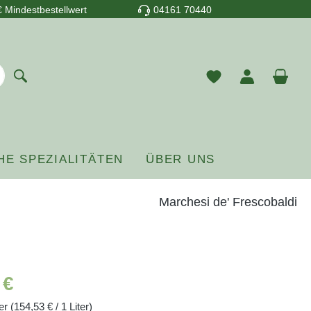
 Mindestbestellwert
04161 70440
Du hast 0 Prod
War
HE SPEZIALITÄTEN
ÜBER UNS
Marchesi de' Frescobaldi
reis:
 €
ter
(154,53 € / 1 Liter)