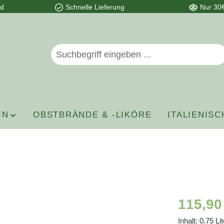
nd
Schnelle Lieferung
Nur 30€
IN
OBSTBRÄNDE & -LIKÖRE
ITALIENISC
Regulärer P
115,90
Inhalt:
0.75 Li