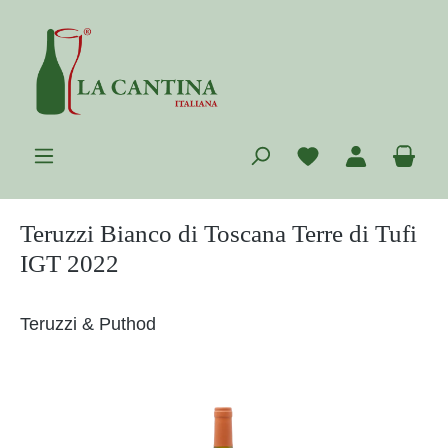
Zum Hauptinhalt springen
Du hast 0 Prod
War
Teruzzi Bianco di Toscana Terre di Tufi
IGT 2022
Teruzzi & Puthod
Bildergalerie überspringen