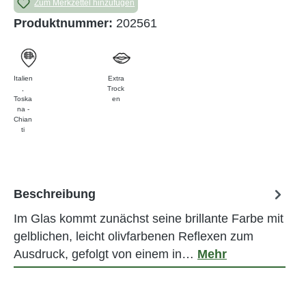
Zum Merkzettel hinzufügen
Produktnummer:
202561
Italien
Extra
,
Trock
Toska
en
na -
Chian
ti
Beschreibung
Im Glas kommt zunächst seine brillante Farbe mit
gelblichen, leicht olivfarbenen Reflexen zum
Ausdruck, gefolgt von einem in…
Mehr