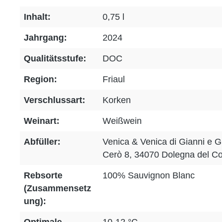
Inhalt:
0,75 l
Jahrgang:
2024
Qualitätsstufe:
DOC
Region:
Friaul
Verschlussart:
Korken
Weinart:
Weißwein
Abfüller:
Venica & Venica di Gianni e Gi
Cerò 8, 34070 Dolegna del Col
Rebsorte
100% Sauvignon Blanc
(Zusammensetz
ung):