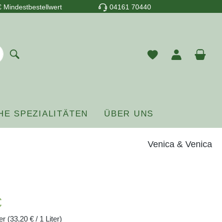
 Mindestbestellwert
04161 70440
Du hast 0 Prod
War
HE SPEZIALITÄTEN
ÜBER UNS
Venica & Venica
reis:
€
ter
(33,20 € / 1 Liter)