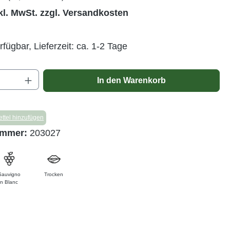
kl. MwSt. zzgl. Versandkosten
rfügbar, Lieferzeit: ca. 1-2 Tage
Anzahl: Gib den gewünschten Wert ein ode
In den Warenkorb
ttel hinzufügen
ummer:
203027
Sauvigno
Trocken
n Blanc