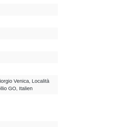
orgio Venica, Località
lio GO, Italien