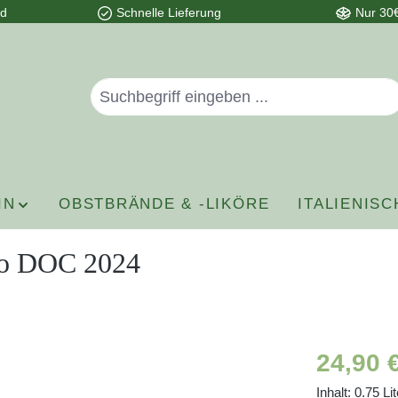
nd
Schnelle Lieferung
Nur 30€
IN
OBSTBRÄNDE & -LIKÖRE
ITALIENISC
ro DOC 2024
Regulärer P
24,90 
Inhalt:
0.75 Li