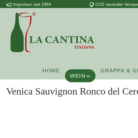
Importeur seit 1994
CO2 neutraler Versa
m Hauptinhalt springen
Zur Suche springen
Zur Hauptnavigation springen
HOME
GRAPPA & G
WEIN
Venica Sauvignon Ronco del Ce
Bildergalerie überspringen