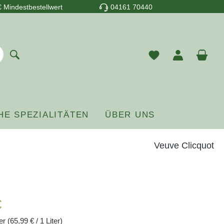
 Mindestbestellwert
04161 70440
Du hast 0 Prod
War
HE SPEZIALITÄTEN
ÜBER UNS
Veuve Clicquot
reis:
€
ter
(65,99 € / 1 Liter)