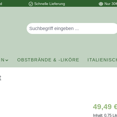
nd
Schnelle Lieferung
Nur 30€
IN
OBSTBRÄNDE & -LIKÖRE
ITALIENISC
t
Regulärer P
49,49 
Inhalt:
0.75 Li