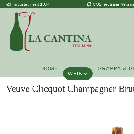
Importeur seit 1994
CO2 neutraler Versa
m Hauptinhalt springen
Zur Suche springen
Zur Hauptnavigation springen
HOME
GRAPPA & G
WEIN
Veuve Clicquot Champagner Bru
Bildergalerie überspringen