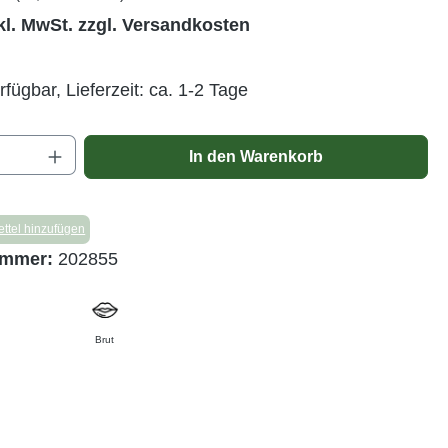
kl. MwSt. zzgl. Versandkosten
rfügbar, Lieferzeit: ca. 1-2 Tage
Anzahl: Gib den gewünschten Wert ein ode
In den Warenkorb
ttel hinzufügen
ummer:
202855
Brut