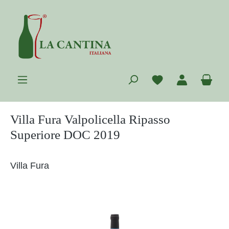
Zum Hauptinhalt springen
Du hast 0 Prod
War
Villa Fura Valpolicella Ripasso
Superiore DOC 2019
Villa Fura
Bildergalerie überspringen