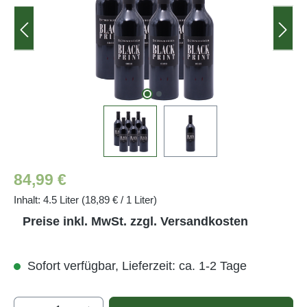
Regulärer Preis:
84,99 €
Inhalt:
4.5 Liter
(18,89 € / 1 Liter)
Preise inkl. MwSt. zzgl. Versandkosten
Sofort verfügbar, Lieferzeit: ca. 1-2 Tage
Produkt Anzahl: Gib den gewünschten Wert e