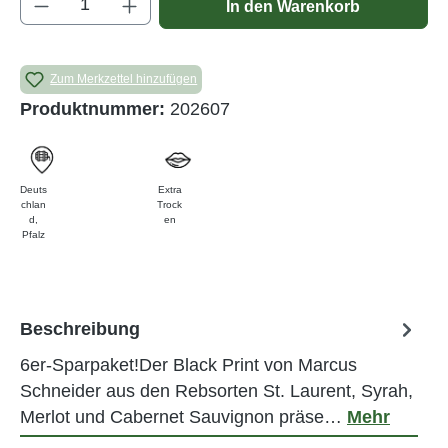
In den Warenkorb
Zum Merkzettel hinzufügen
Produktnummer:
202607
Deuts
Extra
chlan
Trock
d
,
en
Pfalz
Beschreibung
6er-Sparpaket!Der Black Print von Marcus
Schneider aus den Rebsorten St. Laurent, Syrah,
Merlot und Cabernet Sauvignon präse…
Mehr