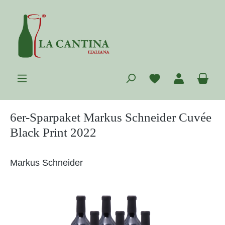
Zum Hauptinhalt springen
Du hast 0 Prod
War
6er-Sparpaket Markus Schneider Cuvée
Black Print 2022
Markus Schneider
Bildergalerie überspringen