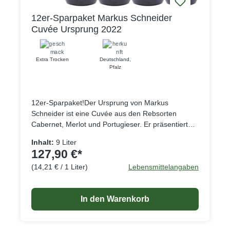
12er-Sparpaket Markus Schneider
Cuvée Ursprung 2022
Extra Trocken
Deutschland
,
Pfalz
12er-Sparpaket!Der Ursprung von Markus
Schneider ist eine Cuvée aus den Rebsorten
Cabernet, Merlot und Portugieser. Er präsentiert
sich im Glas in einem ans Schwarz grenzende
Inhalt:
9 Liter
Tiefdunkelrot. In der Nase zeigt sich ein leicht von
127,90 €*
Veilchen und Schokoladennoten untermaltes
(14,21 € / 1 Liter)
Lebensmittelangaben
Bouquet, mit Aromen von Kirsche, Erdbeere und
Pflaume. Am Gaumen ist der Ursprung weich,
samtig und ausgewogen mit einer feinen Würze bis
In den Warenkorb
ins langanhaltende Finale. Ein Wein, der zu
kräftigen Gerichten, Pasta, gegrilltem Fleisch und
nicht zu lang gelagertem Käse passt.