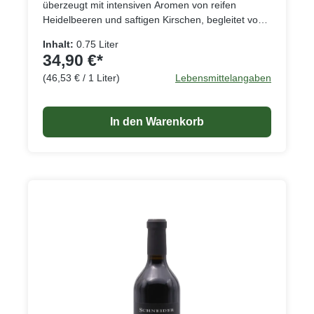
überzeugt mit intensiven Aromen von reifen
Heidelbeeren und saftigen Kirschen, begleitet von
subtilen Vanille- und Eichenholznoten. Am Gaumen
Inhalt:
0.75 Liter
präsentiert er sich breit gefächert, üppig und
34,90 €*
konzentriert, ohne an Leichtigkeit zu verlieren.
(46,53 € / 1 Liter)
Lebensmittelangaben
Seine Vitalität macht ihn zu einem vielseitigen
Begleiter für verschiedene Anlässe.Ob zum
festlichen Dinner, zu gegrilltem Fleisch oder
In den Warenkorb
gereiftem Käse – dieser Merlot passt perfekt und
rundet jede Speise geschmacklich ab.