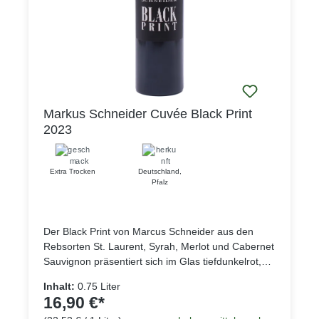
Markus Schneider Cuvée Black Print
2023
Extra Trocken
Deutschland
,
Pfalz
Der Black Print von Marcus Schneider aus den
Rebsorten St. Laurent, Syrah, Merlot und Cabernet
Sauvignon präsentiert sich im Glas tiefdunkelrot,
wie der Name vermuten lässt fast schon schwarz,
Inhalt:
0.75 Liter
in der Nase zeigt der Wein reife und konzentrierte
16,90 €*
Fruchtaromen dunkler Beeren, die vollmundig und