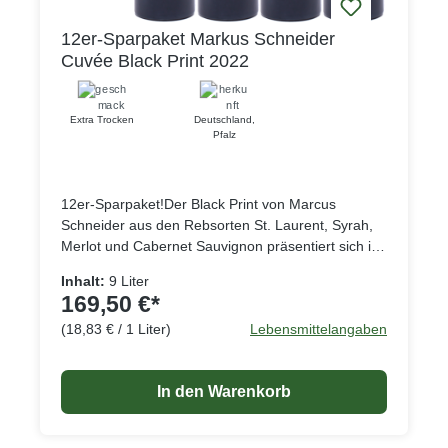
12er-Sparpaket Markus Schneider
Cuvée Black Print 2022
Extra Trocken
Deutschland
,
Pfalz
12er-Sparpaket!Der Black Print von Marcus
Schneider aus den Rebsorten St. Laurent, Syrah,
Merlot und Cabernet Sauvignon präsentiert sich im
Glas tiefdunkelrot, wie der Name vermuten lässt
Inhalt:
9 Liter
fast schon schwarz, in der Nase zeigt der Wein
169,50 €*
reife und konzentrierte Fruchtaromen dunkler
(18,83 € / 1 Liter)
Lebensmittelangaben
Beeren, die vollmundig und weich auch am
Gaumen dominieren. Eine feine Würze, leichte
Vanillenoten und ein Hauch Schokolade runden
In den Warenkorb
das Gesamtbild des recht nachhaltigen Weines ab.
Ideal passt er zu kräftigen, nicht zu würzigen
Speisen, ist aber auch für sich allein ein Genuss.