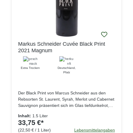
Markus Schneider Cuvée Black Print
2021 Magnum
Extra Trocken
Deutschland
,
Pfalz
Der Black Print von Marcus Schneider aus den
Rebsorten St. Laurent, Syrah, Merlot und Cabernet
Sauvignon präsentiert sich im Glas tiefdunkelrot,
wie der Name vermuten lässt fast schon schwarz,
Inhalt:
1.5 Liter
in der Nase zeigt der Wein reife und konzentrierte
33,75 €*
Fruchtaromen dunkler Beeren, die vollmundig und
(22,50 € / 1 Liter)
Lebensmittelangaben
weich auch am Gaumen dominieren. Eine feine