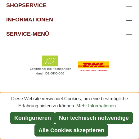
SHOPSERVICE
INFORMATIONEN
SERVICE-MENÜ
Zertifizierter Bio-Fachhändler
durch DE-ÖKO-006
* Alle Preise inkl. gesetzl. Mehrwertsteuer zzgl.
Diese Website verwendet Cookies, um eine bestmögliche
Versandkosten
und ggf. Nachnahmegebühren,
Erfahrung bieten zu können.
Mehr Informationen ...
wenn nicht anders angegeben.
Konfigurieren
Nur technisch notwendige
Alle Cookies akzeptieren
Realisiert mit Shopware by mandego