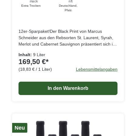
Extra Trocken
Deutschland
,
Pfalz
12er-Sparpaket!Der Black Print von Marcus
Schneider aus den Rebsorten St. Laurent, Syrah,
Merlot und Cabernet Sauvignon präsentiert sich im
Glas tiefdunkelrot, wie der Name vermuten lässt
Inhalt:
9 Liter
fast schon schwarz, in der Nase zeigt der Wein
169,50 €*
reife und konzentrierte Fruchtaromen dunkler
(18,83 € / 1 Liter)
Lebensmittelangaben
Beeren, die vollmundig und weich auch am
Gaumen dominieren. Eine feine Würze, leichte
Vanillenoten und ein Hauch Schokolade runden
In den Warenkorb
das Gesamtbild des recht nachhaltigen Weines ab.
Ideal passt er zu kräftigen, nicht zu würzigen
Speisen, ist aber auch für sich allein ein Genuss.
Neu