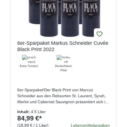
6er-Sparpaket Markus Schneider Cuvée
Black Print 2022
Extra Trocken
Deutschland
,
Pfalz
6er-Sparpaket!Der Black Print von Marcus
Schneider aus den Rebsorten St. Laurent, Syrah,
Merlot und Cabernet Sauvignon präsentiert sich im
Glas tiefdunkelrot, wie der Name vermuten lässt
Inhalt:
4.5 Liter
fast schon schwarz, in der Nase zeigt der Wein
84,99 €*
reife und konzentrierte Fruchtaromen dunkler
(18,89 € / 1 Liter)
Lebensmittelangaben
Beeren, die vollmundig und weich auch am