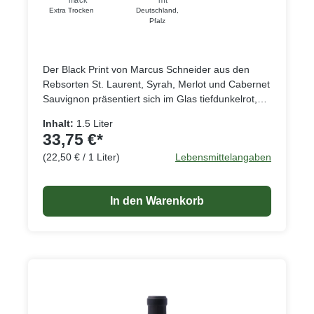
Extra Trocken
Deutschland
,
Pfalz
Der Black Print von Marcus Schneider aus den
Rebsorten St. Laurent, Syrah, Merlot und Cabernet
Sauvignon präsentiert sich im Glas tiefdunkelrot,
wie der Name vermuten lässt fast schon schwarz,
Inhalt:
1.5 Liter
in der Nase zeigt der Wein reife und konzentrierte
33,75 €*
Fruchtaromen dunkler Beeren, die vollmundig und
(22,50 € / 1 Liter)
Lebensmittelangaben
weich auch am Gaumen dominieren. Eine feine
Würze, leichte Vanillenoten und ein Hauch
Schokolade runden das Gesamtbild des recht
In den Warenkorb
nachhaltigen Weines ab. Ideal passt er zu
kräftigen, nicht zu würzigen Speisen, ist aber auch
für sich allein ein Genuss.