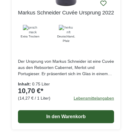
Markus Schneider Cuvée Ursprung 2022
Extra Trocken
Deutschland
,
Pfalz
Der Ursprung von Markus Schneider ist eine Cuvée
aus den Rebsorten Cabernet, Merlot und
Portugieser. Er präsentiert sich im Glas in einem
ans Schwarz grenzende Tiefdunkelrot. In der Nase
Inhalt:
0.75 Liter
zeigt sich ein leicht von Veilchen und
10,70 €*
Schokoladennoten untermaltes Bouquet, mit
(14,27 € / 1 Liter)
Lebensmittelangaben
Aromen von Kirsche, Erdbeere und Pflaume. Am
Gaumen ist der Ursprung weich, samtig und
ausgewogen mit einer feinen Würze bis ins
In den Warenkorb
langanhaltende Finale. Ein Wein, der zu kräftigen
Gerichten, Pasta, gegrilltem Fleisch und nicht zu
lang gelagertem Käse passt.