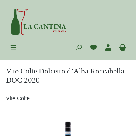
Zum Hauptinhalt springen
Du hast 0 Prod
War
Vite Colte Dolcetto d’Alba Roccabella
DOC 2020
Vite Colte
Bildergalerie überspringen